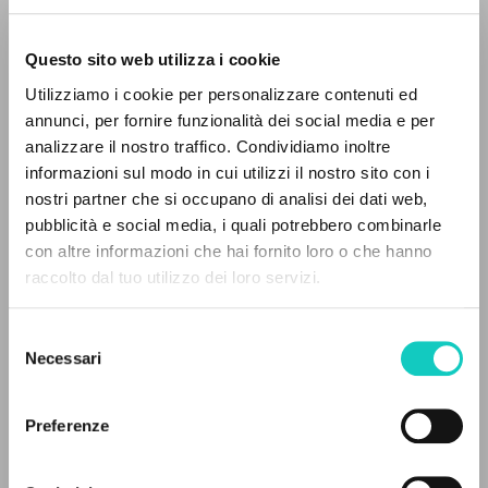
Questo sito web utilizza i cookie
RICERCA AVANZATA »
Utilizziamo i cookie per personalizzare contenuti ed
A
Z
annunci, per fornire funzionalità dei social media e per
analizzare il nostro traffico. Condividiamo inoltre
0
DOCUMENTI TROVATI
informazioni sul modo in cui utilizzi il nostro sito con i
nostri partner che si occupano di analisi dei dati web,
Giussani Luigi
Autore
pubblicità e social media, i quali potrebbero combinarle
con altre informazioni che hai fornito loro o che hanno
Portoghese
raccolto dal tuo utilizzo dei loro servizi.
RISULTATI SUCCESSIVI
Litterae Communionis-Passos ediçao portuguesa
2005
Selezione
Pagine: 10
Necessari
del
consenso
Preferenze
ULTIMO AGGIORNAMENTO
02/08/2024