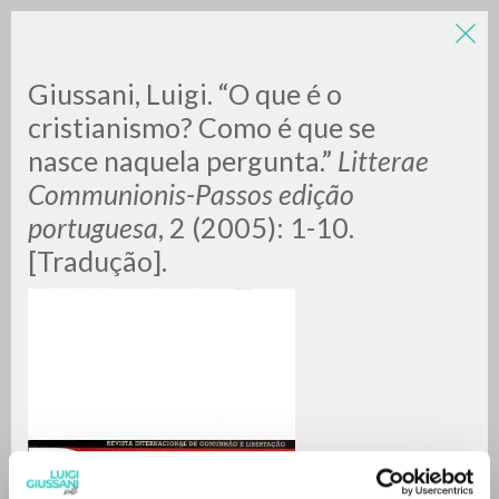
LUIGI
Giussani, Luigi. “O que é o
cristianismo? Como é que se
nasce naquela pergunta.”
Litterae
GIUSSANI
Communionis-Passos edição
portuguesa
, 2 (2005): 1-10.
scritti
[Tradução].