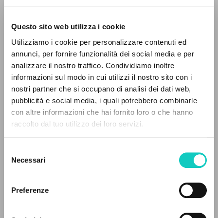
Questo sito web utilizza i cookie
Utilizziamo i cookie per personalizzare contenuti ed
annunci, per fornire funzionalità dei social media e per
analizzare il nostro traffico. Condividiamo inoltre
informazioni sul modo in cui utilizzi il nostro sito con i
nostri partner che si occupano di analisi dei dati web,
Giussani Luigi
Autore
pubblicità e social media, i quali potrebbero combinarle
IL PROGETTO
con altre informazioni che hai fornito loro o che hanno
Portoghese
Litterae Communionis-Passos ediçao portuguesa
raccolto dal tuo utilizzo dei loro servizi.
Il portale raccoglie e rende accessibili gli scritti
2003
di Luigi Giussani: quasi 5000 voci bibliografiche,
Pagine: 2
Selezione
testi integrali in 5 lingue e percorsi tematici
Necessari
del
dedicati.
consenso
ULTIMO AGGIORNAMENTO
Preferenze
25/08/2024
NAVIGA