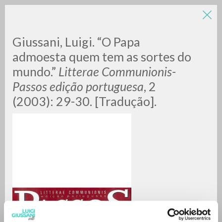
Giussani, Luigi. “O Papa
admoesta quem tem as sortes do
mundo.”
Litterae Communionis-
Passos edição portuguesa
, 2
(2003): 29-30. [Tradução].
RICERCA AVANZATA »
A
Z
0
DOCUMENTI TROVATI
RISULTATI SUCCESSIVI