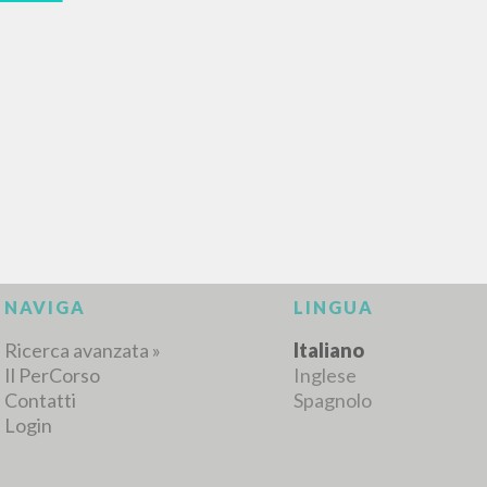
RICERCA AVANZATA
i risultati ancora più precisi? Utilizza la
0
DOCUMENTI TROVATI
Visualizza dettagli per tipologia
LINGUA
AUTORE
ANNO