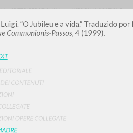
RIA
CRITERI REDAZIONALI
INFO DI NAVIGAZIONE
 Luigi. “O Jubileu e a vida.” Traduzido po
rae Communionis-Passos
, 4 (1999).
LUIGI
EXT
 EDITORIALE
SSANI
I DEI CONTENUTI
IONI
scritti
COLLEGATE
IONI OPERE COLLEGATE
MADRE