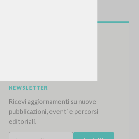
CERCA
Frase esatta
 »
ATTIVITÀ RECENTI
A
Z