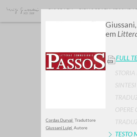
BIOGRAFIA
BIBLIOGRAFIA SECONDA
Giussani,
em
Litte
FULL T
STORIA
GIU
SINTES
TRADUZ
OPERE 
Cordas Durval
Traduttore
TRADUZ
Giussani Luigi
Autore
TESTO 