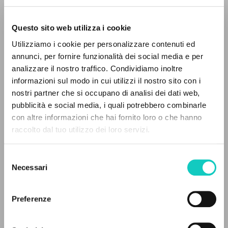
Questo sito web utilizza i cookie
Utilizziamo i cookie per personalizzare contenuti ed
annunci, per fornire funzionalità dei social media e per
IL PROGETTO
analizzare il nostro traffico. Condividiamo inoltre
informazioni sul modo in cui utilizzi il nostro sito con i
Il portale raccoglie e rende accessibili gli scritti
nostri partner che si occupano di analisi dei dati web,
di Luigi Giussani: quasi 5000 voci bibliografiche,
pubblicità e social media, i quali potrebbero combinarle
testi integrali in 5 lingue e percorsi tematici
con altre informazioni che hai fornito loro o che hanno
Giussani Luigi
Autore
dedicati.
raccolto dal tuo utilizzo dei loro servizi.
Oliveira Neófita
Traduttore
Vecchi Gian Guido
Intervista
Selezione
NAVIGA
Portoghese BR
Necessari
del
Litterae Communionis-Passos edição brasileira
consenso
Ricerca avanzata »
2004
Il PerCorso
Preferenze
Pagine: 3
Contatti
Login