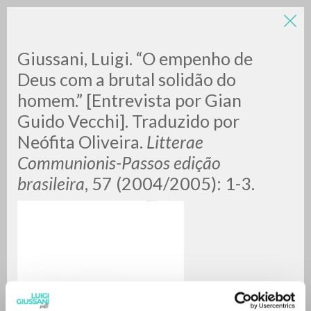
Giussani, Luigi. “O empenho de
Deus com a brutal solidão do
homem.” [Entrevista por Gian
Guido Vecchi]. Traduzido por
A
Z
Neófita Oliveira.
Litterae
Communionis-Passos edição
0
DOCUMENTI TROVATI
brasileira
, 57 (2004/2005): 1-3.
RISULTATI SUCCESSIVI