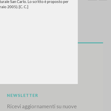
urale San Carlo. Lo scritto è proposto per
aio 2005). [C. C.]
CERCA
Frase esatta
 »
ATTIVITÀ RECENTI
A
Z