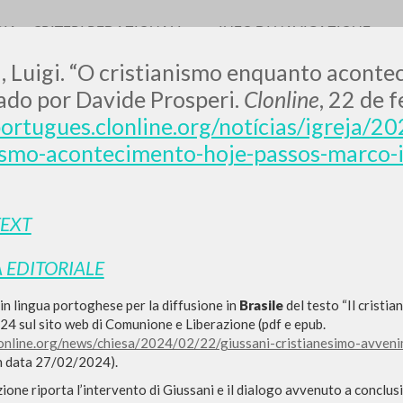
RIA
CRITERI REDAZIONALI
INFO DI NAVIGAZIONE
, Luigi. “O cristianismo enquanto aconte
do por Davide Prosperi.
Clonline
, 22 de 
portugues.clonline.org/notícias/igreja/2
ismo-acontecimento-hoje-passos-marco-i
LUIGI
TEXT
SSANI
 EDITORIALE
scritti
in lingua portoghese per la diffusione in
Brasile
del testo “Il crist
24 sul sito web di Comunione e Liberazione (pdf e epub.
clonline.org/news/chiesa/2024/02/22/giussani-cristianesimo-avven
in data 27/02/2024).
ione riporta l’intervento di Giussani e il dialogo avvenuto a conclus