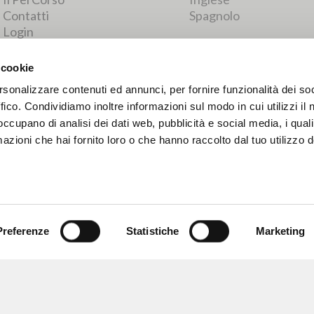
RISULTATI SUCCESSIVI
 cookie
rsonalizzare contenuti ed annunci, per fornire funzionalità dei so
ffico. Condividiamo inoltre informazioni sul modo in cui utilizzi il 
 occupano di analisi dei dati web, pubblicità e social media, i qual
azioni che hai fornito loro o che hanno raccolto dal tuo utilizzo d
Preferenze
Statistiche
Marketing
NAVIGA
LINGUA
Ricerca avanzata »
Italiano
Il PerCorso
Inglese
Contatti
Spagnolo