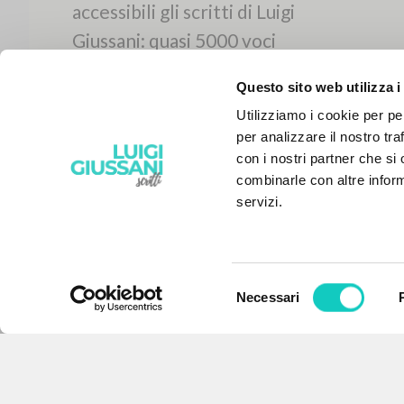
Questo sito web utilizza i
Utilizziamo i cookie per pe
per analizzare il nostro tra
con i nostri partner che si
combinarle con altre inform
servizi.
Selezione
Necessari
IL PROGETTO
del
consenso
Il portale raccoglie e rende
accessibili gli scritti di Luigi
Giussani: quasi 5000 voci