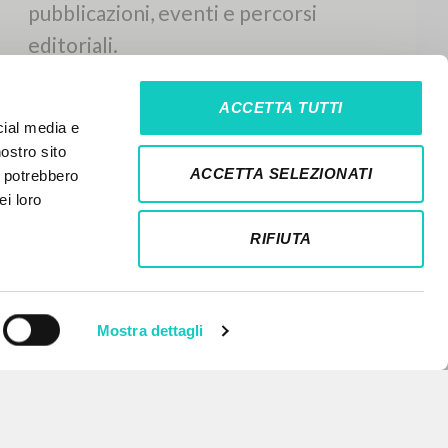
ACCETTA TUTTI
cial media e
nostro sito
ACCETTA SELEZIONATI
i potrebbero
ei loro
RIFIUTA
Mostra dettagli
NEWSLETTER
Ricevi aggiornamenti su nuove
pubblicazioni, eventi e percorsi
editoriali.