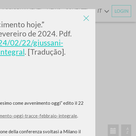
AGGIORNAMENTI
NEWS
CONTATTI
IT
LOGIN
E
cimento hoje.”
fevereiro de 2024. Pdf.
024/02/22/giussani-
ntegral
. [Tradução].
ianesimo come avvenimento oggi” edito il 22
imento-oggi-tracce-febbraio-integrale
.
ione della conferenza svoltasi a Milano il