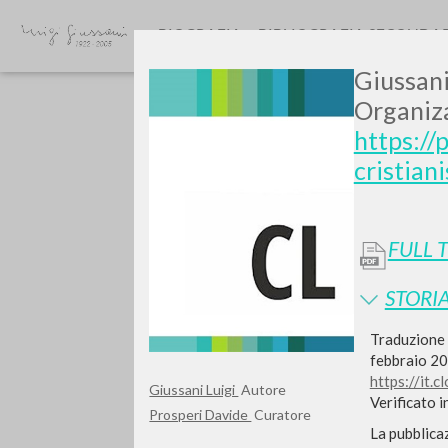
BIOGRAFIA
BIBLIOGRAFIA SECONDA
Giussani
Organiza
https://
cristian
FULL 
GIU
STORIA
Traduzione 
febbraio 20
https://it.
Giussani Luigi
Autore
Verificato 
Prosperi Davide
Curatore
La pubblicaz