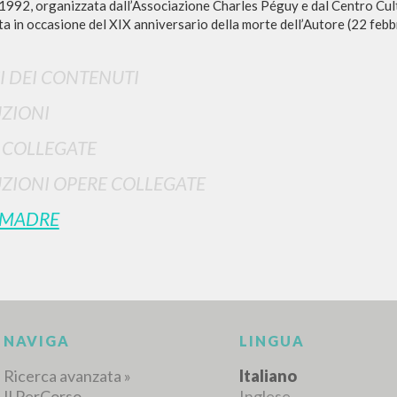
1992, organizzata dall’Associazione Charles Péguy e dal Centro Cult
ta in occasione del XIX anniversario della morte dell’Autore (22 febbr
I DEI CONTENUTI
ZIONI
 COLLEGATE
RICERCA AVANZATA
i risultati ancora più precisi? Utilizza la
ZIONI OPERE COLLEGATE
 MADRE
0
DOCUMENTI TROVATI
Visualizza dettagli per tipologia
LINGUA
AUTORE
ANNO