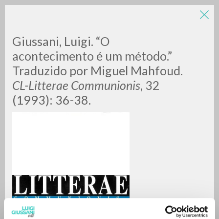
Giussani, Luigi. “O
acontecimento é um método.”
Traduzido por Miguel Mahfoud.
CL-Litterae Communionis
, 32
(1993): 36-38.
RICERCA AVANZATA »
A
Z
0
DOCUMENTI TROVATI
RISULTATI SUCCESSIVI