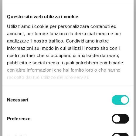
Questo sito web utilizza i cookie
Utilizziamo i cookie per personalizzare contenuti ed
annunci, per fornire funzionalità dei social media e per
analizzare il nostro traffico. Condividiamo inoltre
informazioni sul modo in cui utilizzi il nostro sito con i
Giussani Luigi
Autore
nostri partner che si occupano di analisi dei dati web,
Mahfoud Miguel
Traduttore
pubblicità e social media, i quali potrebbero combinarle
IL PROGETTO
con altre informazioni che hai fornito loro o che hanno
Portoghese BR
raccolto dal tuo utilizzo dei loro servizi.
Litterae Communionis-CL
Il portale raccoglie e rende accessibili gli scritti
1993
di Luigi Giussani: quasi 5000 voci bibliografiche,
Pagine: 3
Selezione
testi integrali in 5 lingue e percorsi tematici
Necessari
del
dedicati.
consenso
Preferenze
ULTIMO AGGIORNAMENTO
30/07/2024
NAVIGA