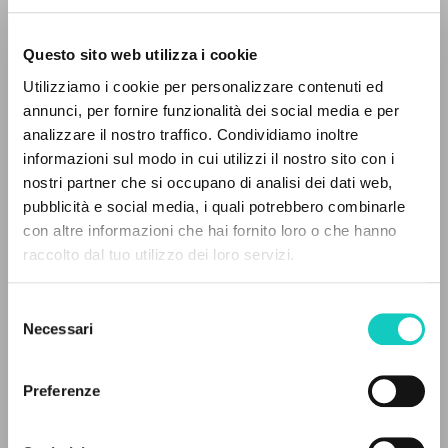
Questo sito web utilizza i cookie
Utilizziamo i cookie per personalizzare contenuti ed
annunci, per fornire funzionalità dei social media e per
Giussani Luigi
Autore
IL PROGETTO
analizzare il nostro traffico. Condividiamo inoltre
informazioni sul modo in cui utilizzi il nostro sito con i
Spagnolo
Il portale raccoglie e rende accessibili gli scritti
Litterae Communionis-Huellas
nostri partner che si occupano di analisi dei dati web,
di Luigi Giussani: quasi 5000 voci bibliografiche,
2002
pubblicità e social media, i quali potrebbero combinarle
Pagine: 1
testi integrali in 5 lingue e percorsi tematici
con altre informazioni che hai fornito loro o che hanno
dedicati.
raccolto dal tuo utilizzo dei loro servizi.
Selezione
ULTIMO AGGIORNAMENTO
NAVIGA
14/12/2020
Necessari
del
consenso
Ricerca avanzata »
Il PerCorso
Preferenze
Contatti
FULL TEXT
Login