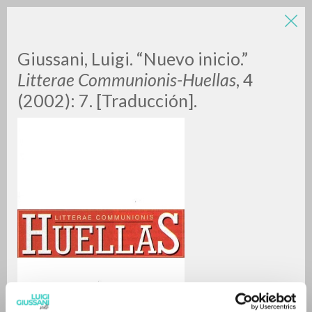
Giussani, Luigi. “Nuevo inicio.”
Litterae Communionis-Huellas
, 4
(2002): 7. [Traducción].
A
Z
0
DOCUMENTI TROVATI
RISULTATI SUCCESSIVI