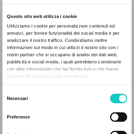
Questo sito web utilizza i cookie
Utilizziamo i cookie per personalizzare contenuti ed
annunci, per fornire funzionalità dei social media e per
IL PROGETTO
analizzare il nostro traffico. Condividiamo inoltre
Giussani Luigi
Autore
informazioni sul modo in cui utilizzi il nostro sito con i
Il portale raccoglie e rende accessibili gli scritti
nostri partner che si occupano di analisi dei dati web,
Francese
di Luigi Giussani: quasi 5000 voci bibliografiche,
pubblicità e social media, i quali potrebbero combinarle
Litterae Communionis-Tracce
testi integrali in 5 lingue e percorsi tematici
con altre informazioni che hai fornito loro o che hanno
2004
dedicati.
Pagine: 1
raccolto dal tuo utilizzo dei loro servizi.
Selezione
NAVIGA
Necessari
del
ULTIMO AGGIORNAMENTO
consenso
30/04/2020
Ricerca avanzata »
Il PerCorso
Preferenze
Contatti
Login