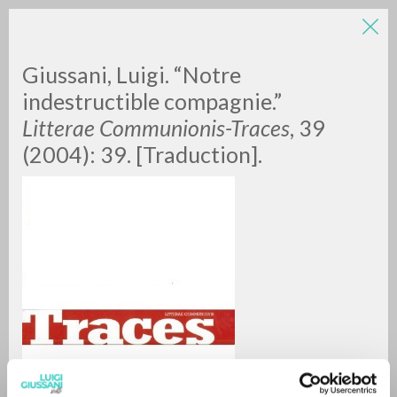
Giussani, Luigi. “Notre
indestructible compagnie.”
Litterae Communionis-Traces
, 39
(2004): 39. [Traduction].
A
Z
0
DOCUMENTI TROVATI
RISULTATI SUCCESSIVI