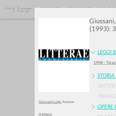
BIOGRAFIA
BIBLIOGRAFIA SECONDA
Giussani,
(1993): 
LEGGI I
1998 - "Grazie
Vuo
STORIA
SINTES
TRADUZ
TIPOLOGIA OPERA
Giussani Luigi
Autore
OPERE 
Italiano