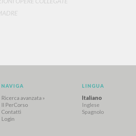
IONI OPERE COLLEGATE
MADRE
RISULTATI SUCCESSIVI
NAVIGA
LINGUA
Ricerca avanzata »
Italiano
Il PerCorso
Inglese