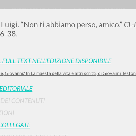
RIA
CRITERI REDAZIONALI
INFO DI NAVIGAZIONE
 Luigi. “Non ti abbiamo perso, amico.”
CL-
36-38.
L FULL TEXT NELL'EDIZIONE DISPONIBILE
, Giovanni." In La maestà della vita e altri scritti, di Giovanni Testor
RICERCA AVANZATA
i risultati ancora più precisi? Utilizza la
 EDITORIALE
0
DOCUMENTI TROVATI
I DEI CONTENUTI
Visualizza dettagli per tipologia
IONI
LINGUA
AUTORE
ANNO
COLLEGATE