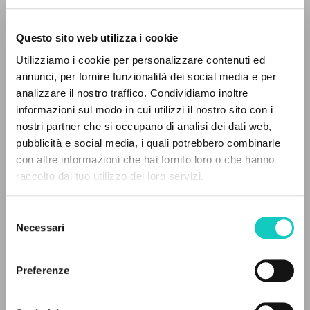
Questo sito web utilizza i cookie
RICERCA AVANZATA »
Utilizziamo i cookie per personalizzare contenuti ed
A
Giussani Luigi
Autore
Z
annunci, per fornire funzionalità dei social media e per
analizzare il nostro traffico. Condividiamo inoltre
0
DOCUMENTI TROVATI
Italiano
informazioni sul modo in cui utilizzi il nostro sito con i
Litterae Communionis
nostri partner che si occupano di analisi dei dati web,
1970
pubblicità e social media, i quali potrebbero combinarle
Pagine: 2
con altre informazioni che hai fornito loro o che hanno
raccolto dal tuo utilizzo dei loro servizi.
RISULTATI SUCCESSIVI
ULTIMO AGGIORNAMENTO
Selezione
10/04/2018
Necessari
del
consenso
Preferenze
FULL TEXT