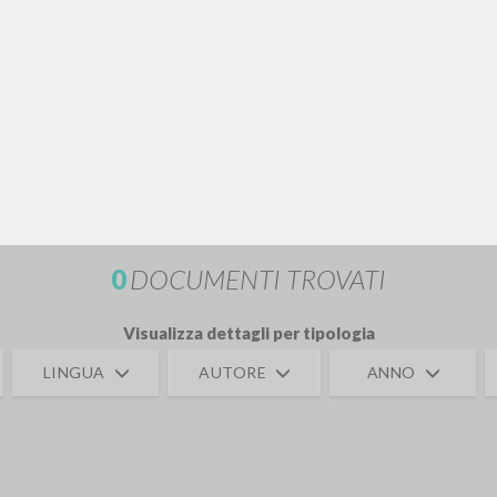
RICERCA AVANZATA
i risultati ancora più precisi? Utilizza la
0
DOCUMENTI TROVATI
Visualizza dettagli per tipologia
LINGUA
AUTORE
ANNO