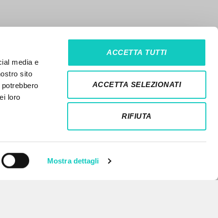
ACCETTA TUTTI
cial media e
nostro sito
ACCETTA SELEZIONATI
i potrebbero
ei loro
RIFIUTA
Mostra dettagli
NEWSLETTER
Ricevi aggiornamenti su nuove
pubblicazioni, eventi e percorsi
editoriali.