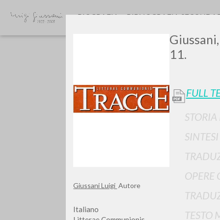
BIOGRAFIA
BIBLIOGRAFIA SECONDA
Giussani,
11.
FULL T
STORIA
GIU
SINTES
TRADUZ
OPERE 
Giussani Luigi
Autore
TRADUZ
Italiano
TESTO 
Litterae Communionis-