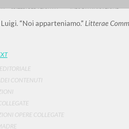
RIA
CRITERI REDAZIONALI
INFO DI NAVIGAZIONE
 Luigi. “Noi apparteniamo.”
Litterae Comm
LUIGI
EXT
 EDITORIALE
SSANI
I DEI CONTENUTI
scritti
IONI
COLLEGATE
IONI OPERE COLLEGATE
MADRE