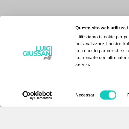
Questo sito web utilizza i
Utilizziamo i cookie per pe
per analizzare il nostro tra
con i nostri partner che si
combinarle con altre inform
servizi.
Selezione
Necessari
IL PROGETTO
del
consenso
Il portale raccoglie e rende
accessibili gli scritti di Luigi
Giussani: quasi 5000 voci