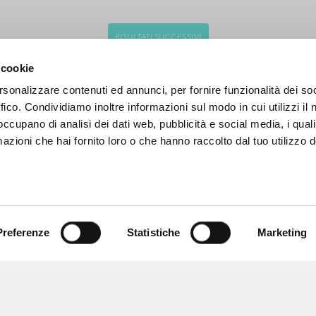
RISULTATI SUCCESSIVI
 cookie
rsonalizzare contenuti ed annunci, per fornire funzionalità dei so
ffico. Condividiamo inoltre informazioni sul modo in cui utilizzi il 
 occupano di analisi dei dati web, pubblicità e social media, i qual
azioni che hai fornito loro o che hanno raccolto dal tuo utilizzo d
Preferenze
Statistiche
Marketing
NAVIGA
LINGUA
Ricerca avanzata »
Italiano
Il PerCorso
Inglese
Contatti
Spagnolo