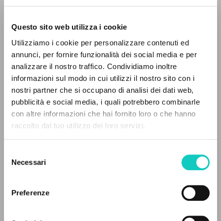
Questo sito web utilizza i cookie
Utilizziamo i cookie per personalizzare contenuti ed
annunci, per fornire funzionalità dei social media e per
analizzare il nostro traffico. Condividiamo inoltre
informazioni sul modo in cui utilizzi il nostro sito con i
nostri partner che si occupano di analisi dei dati web,
Cordas Durval
Traduttore
pubblicità e social media, i quali potrebbero combinarle
Giussani Luigi
Autore
IL PROGETTO
con altre informazioni che hai fornito loro o che hanno
raccolto dal tuo utilizzo dei loro servizi.
Il portale raccoglie e rende accessibili gli scritti
Portoghese BR
di Luigi Giussani: quasi 5000 voci bibliografiche,
Litterae Communionis-Passos
Selezione
2000
testi integrali in 5 lingue e percorsi tematici
Necessari
del
Pagine: 12
dedicati.
consenso
Preferenze
NAVIGA
ULTIMO AGGIORNAMENTO
24/07/2024