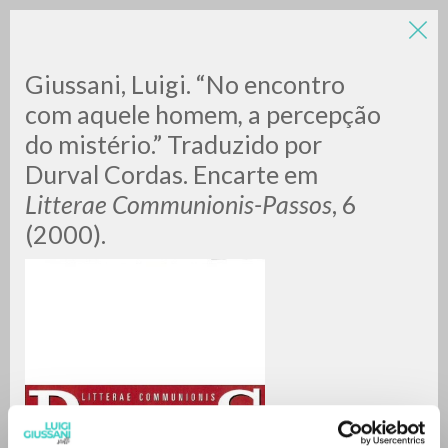
Giussani, Luigi. “No encontro
com aquele homem
,
a percepção
do mistério.” Traduzido por
Durval Cordas. Encarte em
Litterae Communionis-Passos
, 6
(2000).
RICERCA AVANZATA »
A
Z
0
DOCUMENTI TROVATI
RISULTATI SUCCESSIVI