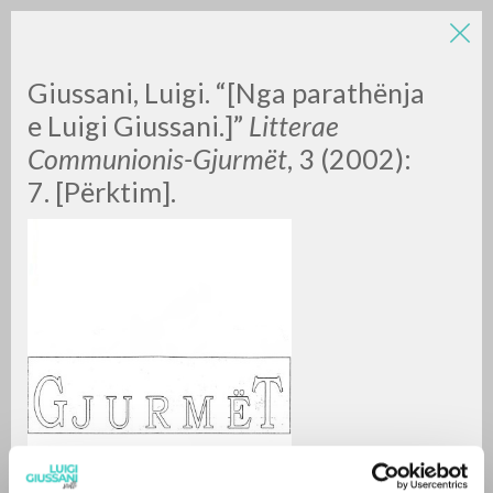
Giussani, Luigi. “[Nga parathënja
e Luigi Giussani.]”
Litterae
Communionis-Gjurmët
, 3 (2002):
7. [Përktim].
A
Z
0
DOCUMENTI TROVATI
RISULTATI SUCCESSIVI