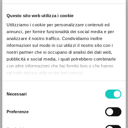
Questo sito web utilizza i cookie
Utilizziamo i cookie per personalizzare contenuti ed
annunci, per fornire funzionalità dei social media e per
IL PROGETTO
analizzare il nostro traffico. Condividiamo inoltre
Giussani Luigi
Autore
informazioni sul modo in cui utilizzi il nostro sito con i
Il portale raccoglie e rende accessibili gli scritti
nostri partner che si occupano di analisi dei dati web,
Albanese
di Luigi Giussani: quasi 5000 voci bibliografiche,
pubblicità e social media, i quali potrebbero combinarle
Litterae Communionis-Gjurmët
testi integrali in 5 lingue e percorsi tematici
con altre informazioni che hai fornito loro o che hanno
2002
dedicati.
Pagine: 1
raccolto dal tuo utilizzo dei loro servizi.
Selezione
NAVIGA
Necessari
del
ULTIMO AGGIORNAMENTO
consenso
23/06/2020
Ricerca avanzata »
Il PerCorso
Preferenze
Contatti
Login