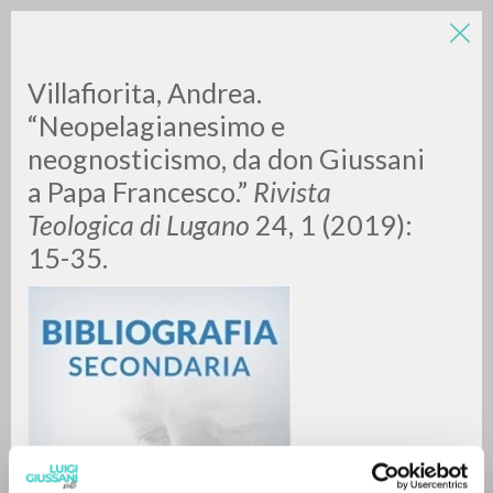
Villafiorita, Andrea.
“Neopelagianesimo e
neognosticismo, da don Giussani
a Papa Francesco.”
Rivista
Teologica di Lugano
24, 1 (2019):
15-35.
RICERCA AVANZATA »
A
Z
0
DOCUMENTI TROVATI
RISULTATI SUCCESSIVI