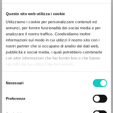
Questo sito web utilizza i cookie
Utilizziamo i cookie per personalizzare contenuti ed
annunci, per fornire funzionalità dei social media e per
analizzare il nostro traffico. Condividiamo inoltre
informazioni sul modo in cui utilizzi il nostro sito con i
nostri partner che si occupano di analisi dei dati web,
Villafiorita Andrea
Autore
pubblicità e social media, i quali potrebbero combinarle
IL PROGETTO
con altre informazioni che hai fornito loro o che hanno
Italiano
raccolto dal tuo utilizzo dei loro servizi.
Rivista Teologica di Lugano
Il portale raccoglie e rende accessibili gli scritti
2019
di Luigi Giussani: quasi 5000 voci bibliografiche,
Pagine: 21
Selezione
testi integrali in 5 lingue e percorsi tematici
Necessari
del
dedicati.
consenso
Preferenze
ULTIMO AGGIORNAMENTO
30/06/2022
NAVIGA