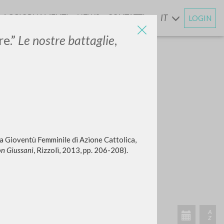
AGGIORNAMENTI
NEWS
CONTATTI
IT
LOGIN
E
re.”
Le nostre battaglie
,
la Gioventù Femminile di Azione Cattolica,
on Giussani
, Rizzoli, 2013, pp. 206-208).