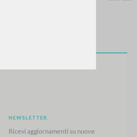
CERCA
Frase esatta
 »
ATTIVITÀ RECENTI
A
Z