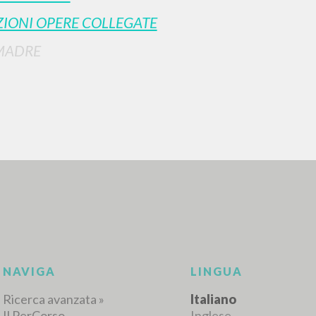
IONI OPERE COLLEGATE
MADRE
RICERCA AVANZATA
i risultati ancora più precisi? Utilizza la
0
DOCUMENTI TROVATI
Visualizza dettagli per tipologia
LINGUA
AUTORE
ANNO