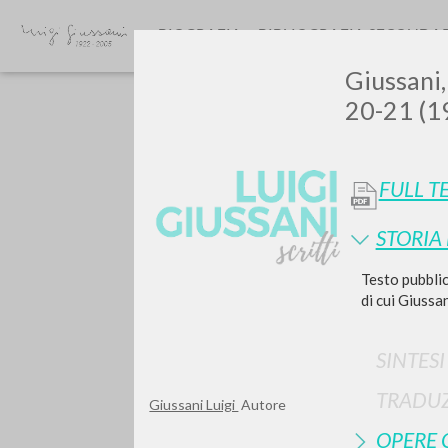
BIOGRAFIA
BIBLIOGRAFIA SECONDA
Giussani, 
20-21 (19
FULL T
STORIA
GIU
Testo pubbli
di cui Giussa
SINTES
TRADUZ
Giussani Luigi
Autore
OPERE 