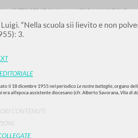
RIA
CRITERI REDAZIONALI
INFO DI NAVIGAZIONE
Luigi. “Nella scuola sii lievito e non polve
55): 3.
LUIGI
EXT
 EDITORIALE
SSANI
cato il 18 dicembre 1955 nel periodico
Le nostre battaglie
, organo del
ni era all’epoca assistente diocesano (cfr. Alberto Savorana,
Vita di d
scritti
I DEI CONTENUTI
IONI
COLLEGATE