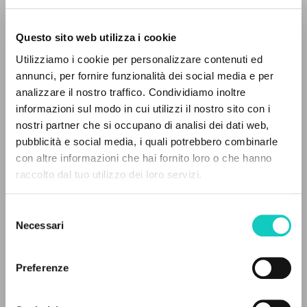
Questo sito web utilizza i cookie
Utilizziamo i cookie per personalizzare contenuti ed
Giussani Luigi
Autore
annunci, per fornire funzionalità dei social media e per
analizzare il nostro traffico. Condividiamo inoltre
Italiano
informazioni sul modo in cui utilizzi il nostro sito con i
Litterae Communionis-Tracce
2006
nostri partner che si occupano di analisi dei dati web,
Pagine: 11
pubblicità e social media, i quali potrebbero combinarle
IL PROGETTO
con altre informazioni che hai fornito loro o che hanno
raccolto dal tuo utilizzo dei loro servizi.
Il portale raccoglie e rende accessibili gli scritti
di Luigi Giussani: quasi 5000 voci bibliografiche,
ULTIMO AGGIORNAMENTO
12/05/2020
Selezione
testi integrali in 5 lingue e percorsi tematici
Necessari
del
dedicati.
consenso
Preferenze
LEGGI IL FULL TEXT NELL'EDIZIONE
NAVIGA
DISPONIBILE