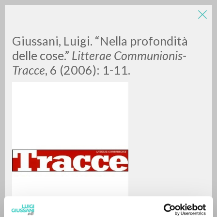
Giussani, Luigi. “Nella profondità
delle cose.”
Litterae Communionis-
Tracce
, 6 (2006): 1-11.
RICERCA AVANZATA »
A
Z
0
DOCUMENTI TROVATI
RISULTATI SUCCESSIVI