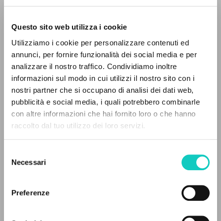
Questo sito web utilizza i cookie
Utilizziamo i cookie per personalizzare contenuti ed
annunci, per fornire funzionalità dei social media e per
analizzare il nostro traffico. Condividiamo inoltre
Giussani Luigi
Autore
informazioni sul modo in cui utilizzi il nostro sito con i
nostri partner che si occupano di analisi dei dati web,
Spagnolo
pubblicità e social media, i quali potrebbero combinarle
Litterae Communionis-Huellas
IL PROGETTO
con altre informazioni che hai fornito loro o che hanno
1998
Pagine: 4
raccolto dal tuo utilizzo dei loro servizi.
Il portale raccoglie e rende accessibili gli scritti
di Luigi Giussani: quasi 5000 voci bibliografiche,
Selezione
testi integrali in 5 lingue e percorsi tematici
Necessari
del
ULTIMO AGGIORNAMENTO
dedicati.
consenso
16/12/2025
Preferenze
NAVIGA