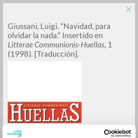
Giussani, Luigi. “Navidad, para
olvidar la nada.” Insertido en
Litterae Communionis-Huellas
, 1
(1998). [Traducción].
RICERCA AVANZATA »
A
Z
0
DOCUMENTI TROVATI
RISULTATI SUCCESSIVI