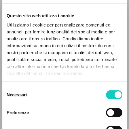
Questo sito web utilizza i cookie
Utilizziamo i cookie per personalizzare contenuti ed
Giussani Luigi
Autore
annunci, per fornire funzionalità dei social media e per
analizzare il nostro traffico. Condividiamo inoltre
Italiano
informazioni sul modo in cui utilizzi il nostro sito con i
Il Giornale
nostri partner che si occupano di analisi dei dati web,
1996
pubblicità e social media, i quali potrebbero combinarle
Pagine: 3
IL PROGETTO
con altre informazioni che hai fornito loro o che hanno
raccolto dal tuo utilizzo dei loro servizi.
Il portale raccoglie e rende accessibili gli scritti
di Luigi Giussani: quasi 5000 voci bibliografiche,
ULTIMO AGGIORNAMENTO
Selezione
16/10/2019
testi integrali in 5 lingue e percorsi tematici
Necessari
del
dedicati.
consenso
Preferenze
FULL TEXT
NAVIGA