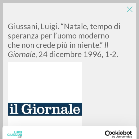
Giussani, Luigi. “Natale, tempo di
speranza per l’uomo moderno
che non crede più in niente.”
Il
Giornale
, 24 dicembre 1996, 1-2.
RICERCA AVANZATA »
A
Z
0
DOCUMENTI TROVATI
RISULTATI SUCCESSIVI