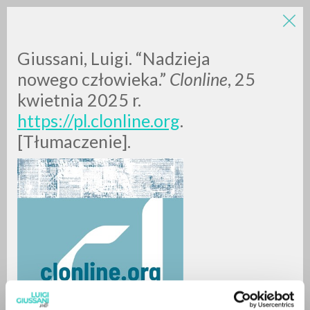
LUIGI
Giussani, Luigi. “Nadzieja
nowego człowieka.”
Clonline
, 25
kwietnia 2025 r.
GIUSSANI
https://pl.clonline.org
.
[Tłumaczenie].
scritti