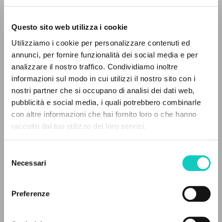
Questo sito web utilizza i cookie
RICERCA AVANZATA »
Utilizziamo i cookie per personalizzare contenuti ed
A
Z
annunci, per fornire funzionalità dei social media e per
analizzare il nostro traffico. Condividiamo inoltre
0
DOCUMENTI TROVATI
Giussani Luigi
Autore
informazioni sul modo in cui utilizzi il nostro sito con i
nostri partner che si occupano di analisi dei dati web,
Fraternità di Comunione e Liberazione
pubblicità e social media, i quali potrebbero combinarle
Polacco
con altre informazioni che hai fornito loro o che hanno
clonline.org
raccolto dal tuo utilizzo dei loro servizi.
RISULTATI SUCCESSIVI
2025
Pagine: 4
Selezione
Necessari
del
consenso
ULTIMO AGGIORNAMENTO
16/04/2026
Preferenze