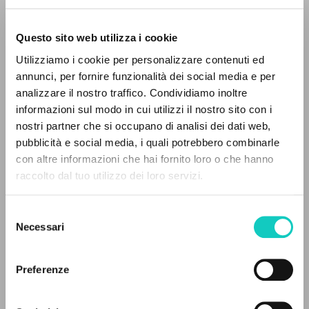
Questo sito web utilizza i cookie
Utilizziamo i cookie per personalizzare contenuti ed
annunci, per fornire funzionalità dei social media e per
IL PROGETTO
analizzare il nostro traffico. Condividiamo inoltre
Giussani Luigi
Autore
informazioni sul modo in cui utilizzi il nostro sito con i
Il portale raccoglie e rende accessibili gli scritti
nostri partner che si occupano di analisi dei dati web,
Portoghese BR
di Luigi Giussani: quasi 5000 voci bibliografiche,
pubblicità e social media, i quali potrebbero combinarle
CL-Comunhão e Libertação
testi integrali in 5 lingue e percorsi tematici
con altre informazioni che hai fornito loro o che hanno
1990
dedicati.
Pagine: 1
raccolto dal tuo utilizzo dei loro servizi.
Selezione
NAVIGA
Necessari
del
ULTIMO AGGIORNAMENTO
consenso
01/08/2024
Ricerca avanzata »
Il PerCorso
Preferenze
Contatti
Login