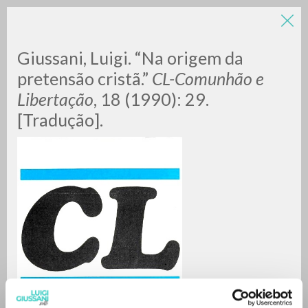
Giussani, Luigi. “Na origem da
pretensão cristã.”
CL-Comunhão e
Libertação
, 18 (1990): 29.
[Tradução].
A
Z
0
DOCUMENTI TROVATI
RISULTATI SUCCESSIVI