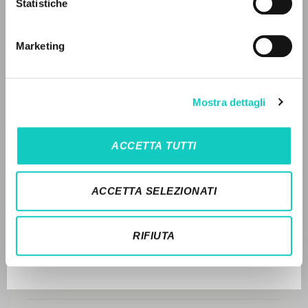
Statistiche
Ricerca avanzata »
Il PerCorso
Contatti
LEGGI IL FULL TEXT NELL'EDIZIONE
Marketing
Login
DISPONIBILE
STORIA EDITORIALE
LINGUA
Mostra dettagli
SINTESI DEI CONTENUTI
Italiano
Inglese
Spagnolo
TRADUZIONI
ACCETTA TUTTI
OPERE COLLEGATE
NEWSLETTER
ACCETTA SELEZIONATI
TRADUZIONI OPERE COLLEGATE
Ricevi aggiornamenti su nuove pubblicazioni,
eventi e percorsi editoriali.
TESTO MADRE
RIFIUTA
NOMI
Iscriviti