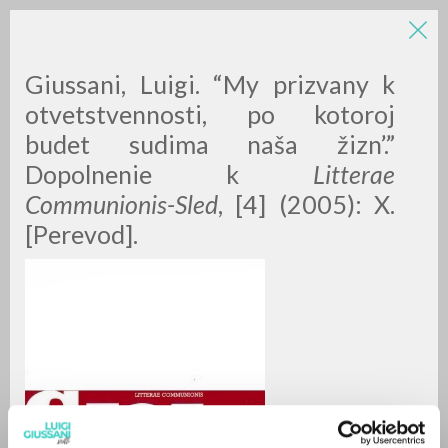
Giussani, Luigi. “My prizvany k
otvetstvennosti, po kotoroj
budet sudima naša žizn’.”
Dopolnenie k
Litterae
Communionis-Sled
, [4] (2005): X.
[Perevod].
RICERCA AVANZATA »
A
Z
0
DOCUMENTI TROVATI
RISULTATI SUCCESSIVI