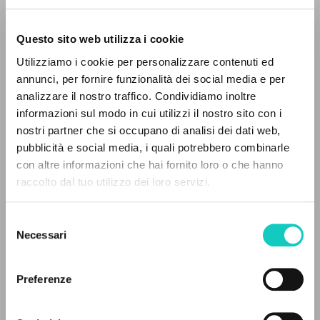
Questo sito web utilizza i cookie
Utilizziamo i cookie per personalizzare contenuti ed
annunci, per fornire funzionalità dei social media e per
analizzare il nostro traffico. Condividiamo inoltre
informazioni sul modo in cui utilizzi il nostro sito con i
nostri partner che si occupano di analisi dei dati web,
Giussani Luigi
Autore
pubblicità e social media, i quali potrebbero combinarle
IL PROGETTO
con altre informazioni che hai fornito loro o che hanno
Russo
raccolto dal tuo utilizzo dei loro servizi.
Il portale raccoglie e rende accessibili gli scritti
Litterae Communionis-Sled
2005
di Luigi Giussani: quasi 5000 voci bibliografiche,
Selezione
Pagine: 1
testi integrali in 5 lingue e percorsi tematici
Necessari
del
dedicati.
consenso
Preferenze
ULTIMO AGGIORNAMENTO
NAVIGA
25/02/2020