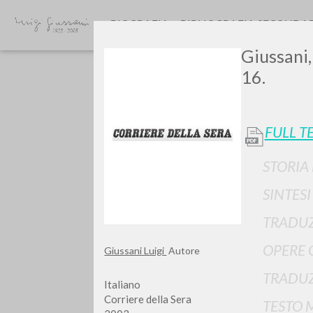
BIOGRAFIA
BIBLIOGRAFIA SECONDA
Giussani,
16.
FULL T
STORIA
GIU
SINTES
TRADUZ
OPERE 
Giussani Luigi
Autore
TRADUZ
Italiano
Corriere della Sera
TESTO 