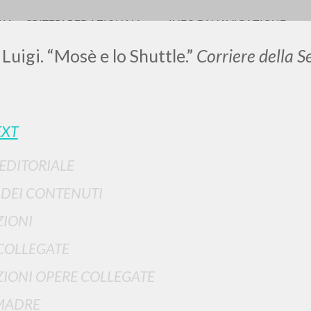
RIA
CRITERI REDAZIONALI
INFO DI NAVIGAZIONE
 Luigi. “Mosè e lo Shuttle.”
Corriere della S
LUIGI
EXT
 EDITORIALE
SSANI
I DEI CONTENUTI
IONI
scritti
COLLEGATE
IONI OPERE COLLEGATE
MADRE