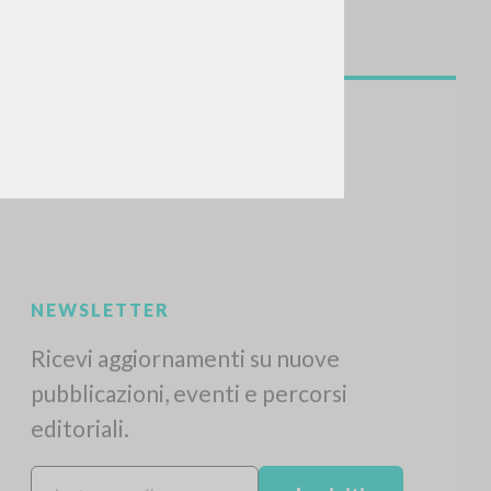
CERCA
Frase esatta
 »
ATTIVITÀ RECENTI
A
Z