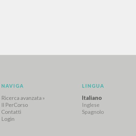
RICERCA AVANZATA
i risultati ancora più precisi? Utilizza la
0
DOCUMENTI TROVATI
Visualizza dettagli per tipologia
LINGUA
AUTORE
ANNO