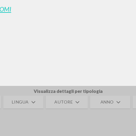
OMI
RICERCA AVANZATA
i risultati ancora più precisi? Utilizza la
0
DOCUMENTI TROVATI
Visualizza dettagli per tipologia
LINGUA
AUTORE
ANNO