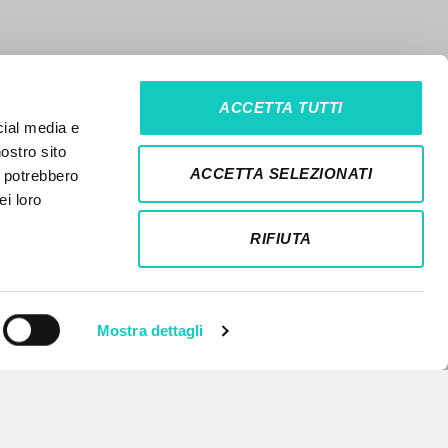
ACCETTA TUTTI
cial media e
nostro sito
ACCETTA SELEZIONATI
i potrebbero
ei loro
RIFIUTA
Mostra dettagli
NEWSLETTER
Ricevi aggiornamenti su nuove
pubblicazioni, eventi e percorsi
editoriali.