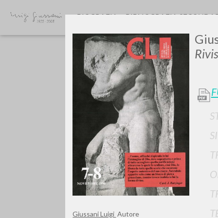
BIOGRAFIA
BIBLIOGRAFIA SECONDA
Gius
Rivi
F
S
GIU
S
T
O
T
T
Giussani Luigi
Autore