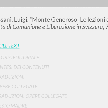
RIA
CRITERI REDAZIONALI
INFO DI NAVIGAZIONE
sani, Luigi. “Monte Generoso: Le lezioni 
sta di Comunione e Liberazione in Svizzera
,
LUIGI
ULL TEXT
TORIA EDITORIALE
SSANI
INTESI DEI CONTENUTI
scritti
RADUZIONI
PERE COLLEGATE
RADUZIONI OPERE COLLEGATE
ESTO MADRE