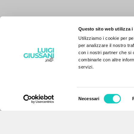
Questo sito web utilizza i
Utilizziamo i cookie per pe
per analizzare il nostro tra
con i nostri partner che si
combinarle con altre inform
servizi.
Selezione
Necessari
IL PROGETTO
del
consenso
Il portale raccoglie e rende
accessibili gli scritti di Luigi
Giussani: quasi 5000 voci