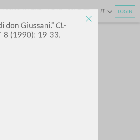
AGGIORNAMENTI
NEWS
CONTATTI
IT
LOGIN
E
di don Giussani.”
CL-
 7-8 (1990): 19-33.