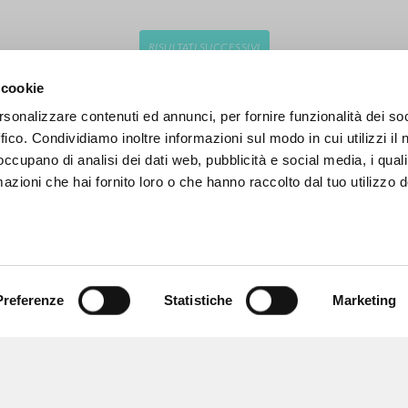
RISULTATI SUCCESSIVI
 cookie
rsonalizzare contenuti ed annunci, per fornire funzionalità dei so
ffico. Condividiamo inoltre informazioni sul modo in cui utilizzi il 
 occupano di analisi dei dati web, pubblicità e social media, i qual
azioni che hai fornito loro o che hanno raccolto dal tuo utilizzo d
Preferenze
Statistiche
Marketing
NAVIGA
LINGUA
Ricerca avanzata »
Italiano
Il PerCorso
Inglese
Contatti
Spagnolo