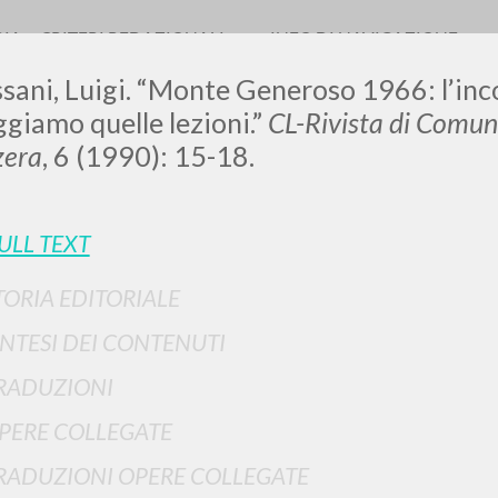
RIA
CRITERI REDAZIONALI
INFO DI NAVIGAZIONE
sani, Luigi. “Monte Generoso 1966: l’inc
ggiamo quelle lezioni.”
CL-Rivista di Comun
zera
, 6 (1990): 15-18.
LUIGI
ULL TEXT
SSANI
TORIA EDITORIALE
INTESI DEI CONTENUTI
scritti
RADUZIONI
PERE COLLEGATE
RADUZIONI OPERE COLLEGATE