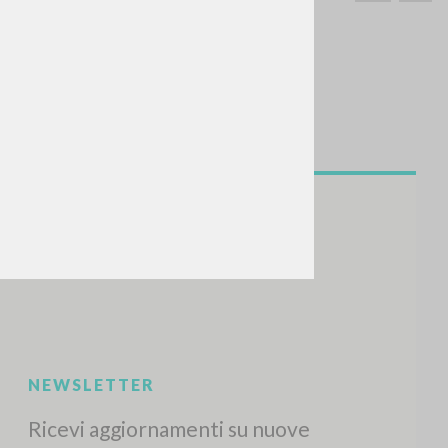
CERCA
Frase esatta
 »
ATTIVITÀ RECENTI
A
Z