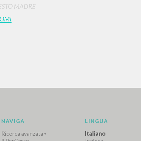
ESTO MADRE
OMI
RICERCA AVANZATA
i risultati ancora più precisi? Utilizza la
0
DOCUMENTI TROVATI
Visualizza dettagli per tipologia
LINGUA
AUTORE
ANNO