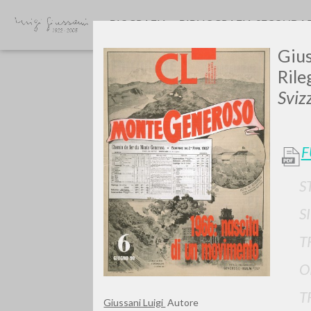
BIOGRAFIA
BIBLIOGRAFIA SECONDA
Gius
Rile
Sviz
F
GIU
S
S
T
O
T
Giussani Luigi
Autore