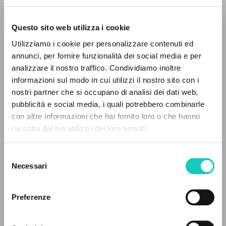
Questo sito web utilizza i cookie
Utilizziamo i cookie per personalizzare contenuti ed
annunci, per fornire funzionalità dei social media e per
analizzare il nostro traffico. Condividiamo inoltre
informazioni sul modo in cui utilizzi il nostro sito con i
nostri partner che si occupano di analisi dei dati web,
pubblicità e social media, i quali potrebbero combinarle
Gagliotti B.
Curatore
IL PROGETTO
con altre informazioni che hai fornito loro o che hanno
Giussani Luigi
Autore
raccolto dal tuo utilizzo dei loro servizi.
Murphy Amanda
Curatore
Il portale raccoglie e rende accessibili gli scritti
Vath Chris
Curatore
di Luigi Giussani: quasi 5000 voci bibliografiche,
Selezione
testi integrali in 5 lingue e percorsi tematici
Necessari
del
Cooperativa Editoriale Nuovo Mondo
dedicati.
consenso
Inglese
2009
Preferenze
Pagine: 1
NAVIGA