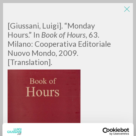
[Giussani, Luigi]. “Monday
Hours.” In
Book of Hours
, 63.
Milano: Cooperativa Editoriale
Nuovo Mondo, 2009.
[Translation].
RICERCA AVANZATA »
A
Z
0
DOCUMENTI TROVATI
RISULTATI SUCCESSIVI