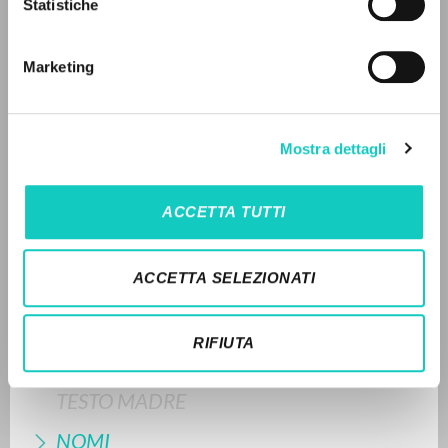
Statistiche
Ricerca avanzata »
Il PerCorso
ULTIMO AGGIORNAMENTO
Contatti
21/11/2025
Marketing
Login
LINGUA
FULL TEXT
Mostra dettagli
Italiano
Inglese
Spagnolo
STORIA EDITORIALE
ACCETTA TUTTI
SINTESI DEI CONTENUTI
NEWSLETTER
TRADUZIONI
ACCETTA SELEZIONATI
Ricevi aggiornamenti su nuove pubblicazioni,
OPERE COLLEGATE
eventi e percorsi editoriali.
RIFIUTA
TRADUZIONI OPERE COLLEGATE
TESTO MADRE
Iscriviti
NOMI