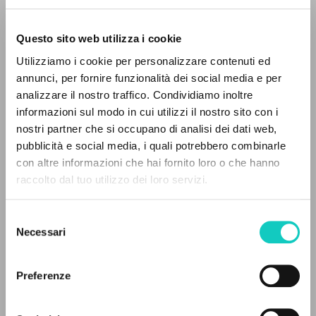
Questo sito web utilizza i cookie
Utilizziamo i cookie per personalizzare contenuti ed
annunci, per fornire funzionalità dei social media e per
analizzare il nostro traffico. Condividiamo inoltre
Giussani Luigi
Autore
informazioni sul modo in cui utilizzi il nostro sito con i
nostri partner che si occupano di analisi dei dati web,
Spagnolo
pubblicità e social media, i quali potrebbero combinarle
Litterae Communionis-Huellas
IL PROGETTO
con altre informazioni che hai fornito loro o che hanno
2003
Pagine: 2
raccolto dal tuo utilizzo dei loro servizi.
Il portale raccoglie e rende accessibili gli scritti
di Luigi Giussani: quasi 5000 voci bibliografiche,
Selezione
testi integrali in 5 lingue e percorsi tematici
Necessari
del
ULTIMO AGGIORNAMENTO
dedicati.
consenso
11/12/2020
Preferenze
NAVIGA