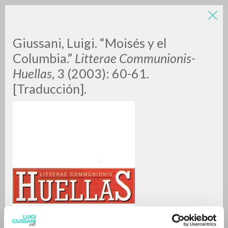
Giussani, Luigi. “Moisés y el
Columbia.”
Litterae Communionis-
Huellas
, 3 (2003): 60-61.
[Traducción].
RICERCA AVANZATA »
A
Z
0
DOCUMENTI TROVATI
RISULTATI SUCCESSIVI