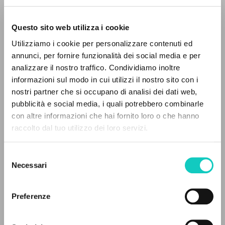
Questo sito web utilizza i cookie
Utilizziamo i cookie per personalizzare contenuti ed
annunci, per fornire funzionalità dei social media e per
analizzare il nostro traffico. Condividiamo inoltre
informazioni sul modo in cui utilizzi il nostro sito con i
nostri partner che si occupano di analisi dei dati web,
Giussani Luigi
Autore
pubblicità e social media, i quali potrebbero combinarle
con altre informazioni che hai fornito loro o che hanno
Polacco
raccolto dal tuo utilizzo dei loro servizi.
Litterae Communionis-Ślady
RICERCA AVANZATA »
2002
Selezione
Pagine: 4
A
Z
Necessari
del
consenso
0
DOCUMENTI TROVATI
Preferenze
ULTIMO AGGIORNAMENTO
16/06/2020