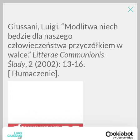
LUIGI
Giussani, Luigi. “Modlitwa niech
będzie dla naszego
GIUSSANI
człowieczeństwa przyczółkiem w
walce.”
Litterae Communionis-
scritti
Ślady
, 2 (2002): 13-16.
[Tłumaczenie].