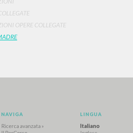
IONI
COLLEGATE
IONI OPERE COLLEGATE
MADRE
RICERCA AVANZATA
i risultati ancora più precisi? Utilizza la
0
DOCUMENTI TROVATI
Visualizza dettagli per tipologia
LINGUA
AUTORE
ANNO