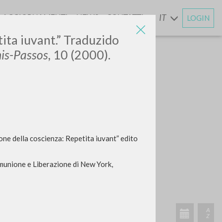
AGGIORNAMENTI
NEWS
CONTATTI
IT
LOGIN
E
tita iuvant.” Traduzido
is-Passos
, 10 (2000).
one della coscienza: Repetita iuvant” edito
omunione e Liberazione di New York,