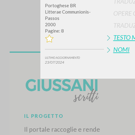
TRADUZ
Portoghese BR
Litterae Communionis-
OPERE 
Passos
TRADUZ
2000
Pagine: 8
TESTO 
NOMI
ULTIMO AGGIORNAMENTO
Vuo
23/07/2024
TIPOLOGIA OPERA