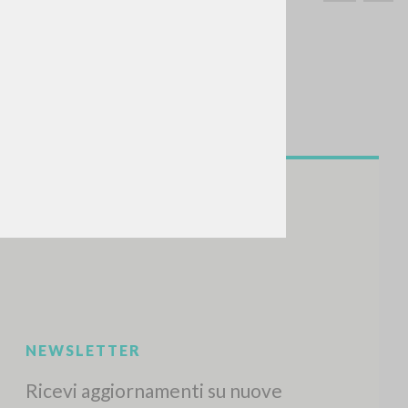
CERCA
Frase esatta
 »
ATTIVITÀ RECENTI
A
Z