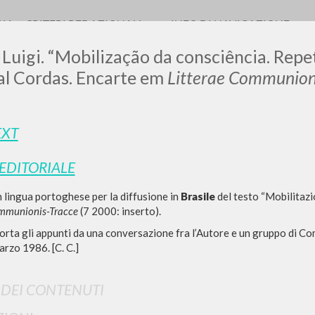
RIA
CRITERI REDAZIONALI
INFO DI NAVIGAZIONE
 Luigi. “Mobilização da consciência. Repe
al Cordas. Encarte em
Litterae Communion
LUIGI
EXT
 EDITORIALE
SSANI
 lingua portoghese per la diffusione in
Brasile
del testo “Mobilitazi
ommunionis-Tracce
(7 2000: inserto).
scritti
porta gli appunti da una conversazione fra l’Autore e un gruppo di C
arzo 1986. [C. C.]
I DEI CONTENUTI