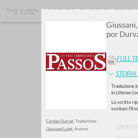
BIOGRAFIA
BIBLIOGRAFIA SECONDA
Giussani,
por Durv
FULL T
STORIA
GIU
Traduzione in
in
Litterae C
Lo scritto ri
svoltasi l’8 m
Cordas Durval
Traduttore
SINTES
Giussani Luigi
Autore