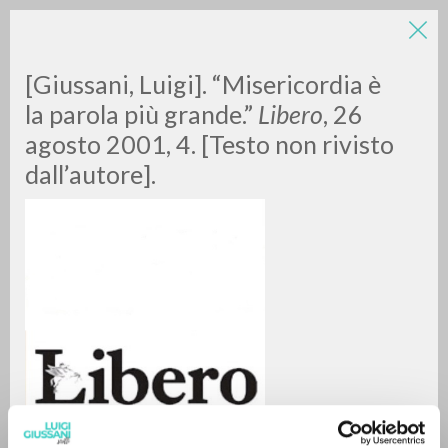
[Giussani, Luigi]. “Misericordia è
la parola più grande.”
Libero
, 26
agosto 2001, 4. [Testo non rivisto
dall’autore].
RICERCA AVANZATA »
A
Z
0
DOCUMENTI TROVATI
RISULTATI SUCCESSIVI