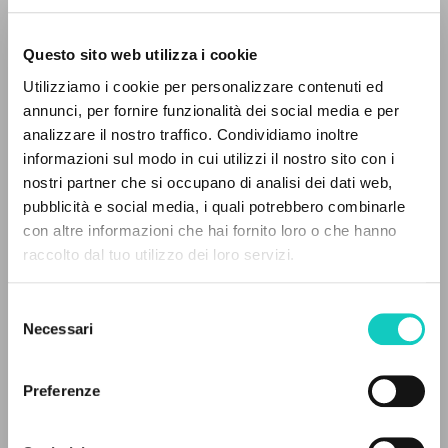
Questo sito web utilizza i cookie
Utilizziamo i cookie per personalizzare contenuti ed
annunci, per fornire funzionalità dei social media e per
Giussani Luigi
Autore
analizzare il nostro traffico. Condividiamo inoltre
informazioni sul modo in cui utilizzi il nostro sito con i
Italiano
nostri partner che si occupano di analisi dei dati web,
Libero
pubblicità e social media, i quali potrebbero combinarle
2001
IL PROGETTO
con altre informazioni che hai fornito loro o che hanno
Pagine: 2
raccolto dal tuo utilizzo dei loro servizi.
Il portale raccoglie e rende accessibili gli scritti
di Luigi Giussani: quasi 5000 voci bibliografiche,
Selezione
testi integrali in 5 lingue e percorsi tematici
ULTIMO AGGIORNAMENTO
Necessari
del
13/09/2022
dedicati.
consenso
Preferenze
NAVIGA
FULL TEXT