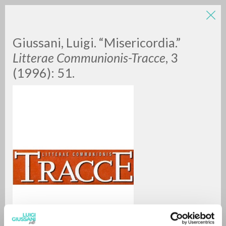
Giussani, Luigi. “Misericordia.”
Litterae Communionis-Tracce
, 3
(1996): 51.
A
Z
0
DOCUMENTI TROVATI
RISULTATI SUCCESSIVI