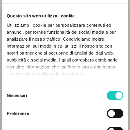
Questo sito web utilizza i cookie
Utilizziamo i cookie per personalizzare contenuti ed
Giussani Luigi
Autore
annunci, per fornire funzionalità dei social media e per
IL PROGETTO
analizzare il nostro traffico. Condividiamo inoltre
Italiano
informazioni sul modo in cui utilizzi il nostro sito con i
Litterae Communionis-Tracce
Il portale raccoglie e rende accessibili gli scritti
1996
nostri partner che si occupano di analisi dei dati web,
di Luigi Giussani: quasi 5000 voci bibliografiche,
Pagine: 1
pubblicità e social media, i quali potrebbero combinarle
testi integrali in 5 lingue e percorsi tematici
con altre informazioni che hai fornito loro o che hanno
dedicati.
raccolto dal tuo utilizzo dei loro servizi.
ULTIMO AGGIORNAMENTO
12/05/2020
Selezione
NAVIGA
Necessari
del
consenso
Ricerca avanzata »
Il PerCorso
Preferenze
Contatti
LEGGI IL FULL TEXT NELL'EDIZIONE
Login
DISPONIBILE