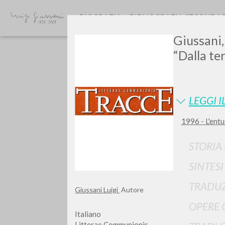
BIOGRAFIA
BIBLIOGRAFIA SECONDA
Giussani,
“Dalla ter
LEGGI I
1996 - L'entu
GIU
STORIA
SINTES
TRADUZ
Giussani Luigi
Autore
OPERE 
Italiano
Litterae Communionis-