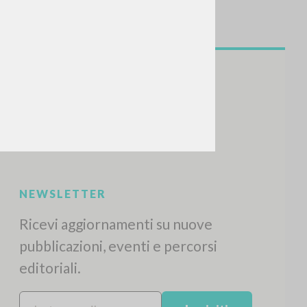
CERCA
Frase esatta
 »
ATTIVITÀ RECENTI
A
Z