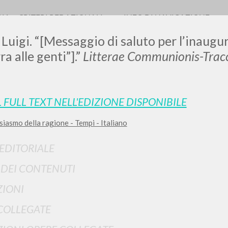
RIA
CRITERI REDAZIONALI
INFO DI NAVIGAZIONE
 Luigi. “[Messaggio di saluto per l’inaugu
ra alle genti”].”
Litterae Communionis-Trac
LUIGI
L FULL TEXT NELL'EDIZIONE DISPONIBILE
siasmo della ragione - Tempi - Italiano
SSANI
 EDITORIALE
scritti
I DEI CONTENUTI
IONI
COLLEGATE