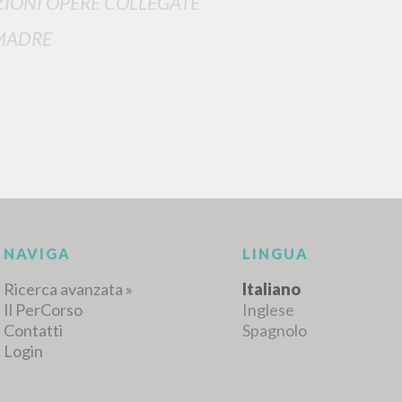
IONI OPERE COLLEGATE
MADRE
RICERCA AVANZATA
i risultati ancora più precisi? Utilizza la
0
DOCUMENTI TROVATI
Visualizza dettagli per tipologia
LINGUA
AUTORE
ANNO