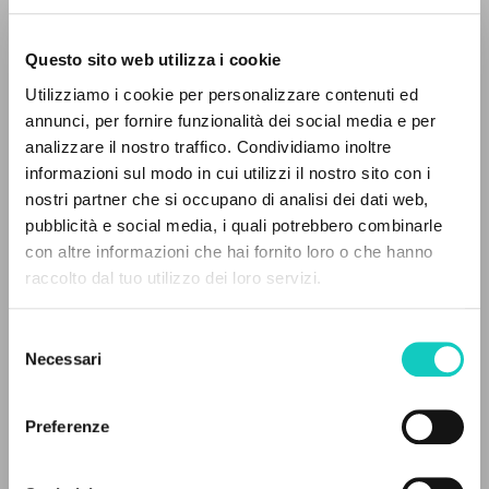
Questo sito web utilizza i cookie
RICERCA AVANZATA »
Utilizziamo i cookie per personalizzare contenuti ed
A
Z
annunci, per fornire funzionalità dei social media e per
analizzare il nostro traffico. Condividiamo inoltre
0
DOCUMENTI TROVATI
informazioni sul modo in cui utilizzi il nostro sito con i
nostri partner che si occupano di analisi dei dati web,
Giussani Luigi
Autore
pubblicità e social media, i quali potrebbero combinarle
con altre informazioni che hai fornito loro o che hanno
Portoghese BR
raccolto dal tuo utilizzo dei loro servizi.
RISULTATI SUCCESSIVI
CL-Litterae Communionis
1999
Selezione
Pagine: 1
Necessari
del
consenso
Preferenze
ULTIMO AGGIORNAMENTO
25/07/2024