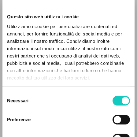
Questo sito web utilizza i cookie
RICERCA AVANZATA »
Utilizziamo i cookie per personalizzare contenuti ed
A
Z
annunci, per fornire funzionalità dei social media e per
analizzare il nostro traffico. Condividiamo inoltre
0
DOCUMENTI TROVATI
informazioni sul modo in cui utilizzi il nostro sito con i
nostri partner che si occupano di analisi dei dati web,
pubblicità e social media, i quali potrebbero combinarle
con altre informazioni che hai fornito loro o che hanno
raccolto dal tuo utilizzo dei loro servizi.
Giussani Luigi
Autore
RISULTATI SUCCESSIVI
Portoghese BR
Selezione
Necessari
Litterae Communionis-Passos
del
2000
consenso
Pagine: 1
Preferenze