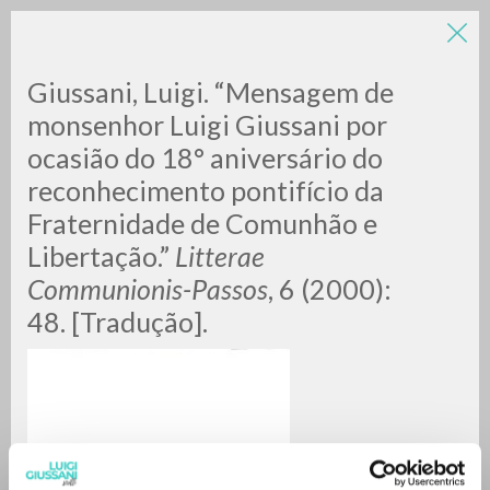
LUIGI
Giussani, Luigi. “Mensagem de
monsenhor Luigi Giussani por
ocasião do 18° aniversário do
GIUSSANI
reconhecimento pontifício da
Fraternidade de Comunhão e
scritti
Libertação.”
Litterae
Communionis-Passos
, 6 (2000):
48. [Tradução].