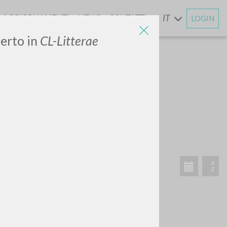
AGGIORNAMENTI
NEWS
CONTATTI
IT
LOGIN
E
serto in
CL-Litterae
CERCA
Frase esatta
 »
ATTIVITÀ RECENTI
A
Z