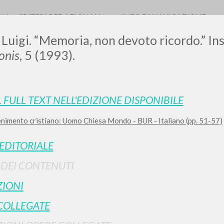
RIA
CRITERI REDAZIONALI
INFO DI NAVIGAZIONE
 Luigi. “Memoria, non devoto ricordo.” In
nis
, 5 (1993).
L FULL TEXT NELL'EDIZIONE DISPONIBILE
enimento cristiano: Uomo Chiesa Mondo - BUR - Italiano (pp. 51-57)
RICERCA AVANZATA
i risultati ancora più precisi? Utilizza la
 EDITORIALE
0
DOCUMENTI TROVATI
I DEI CONTENUTI
Visualizza dettagli per tipologia
IONI
LINGUA
AUTORE
ANNO
COLLEGATE