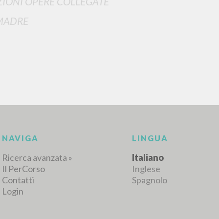
IONI OPERE COLLEGATE
MADRE
RISULTATI SUCCESSIVI
NAVIGA
LINGUA
Ricerca avanzata »
Italiano
Il PerCorso
Inglese