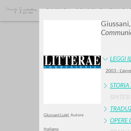
BIOGRAFIA
BIBLIOGRAFIA SECONDA
Giussani,
Communio
LEGGI I
2003 - L'avv
Vuo
STORIA
SINTES
TRADUZ
TIPOLOGIA OPERA
Giussani Luigi
Autore
OPERE 
Italiano