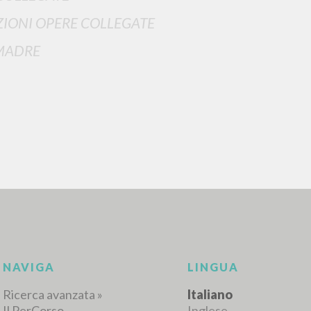
IONI OPERE COLLEGATE
MADRE
RICERCA AVANZATA
i risultati ancora più precisi? Utilizza la
0
DOCUMENTI TROVATI
Visualizza dettagli per tipologia
LINGUA
AUTORE
ANNO