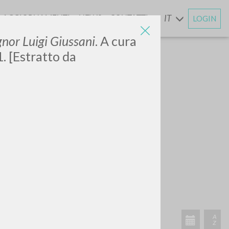
AGGIORNAMENTI
NEWS
CONTATTI
IT
LOGIN
E
nor Luigi Giussani
. A cura
1. [Estratto da