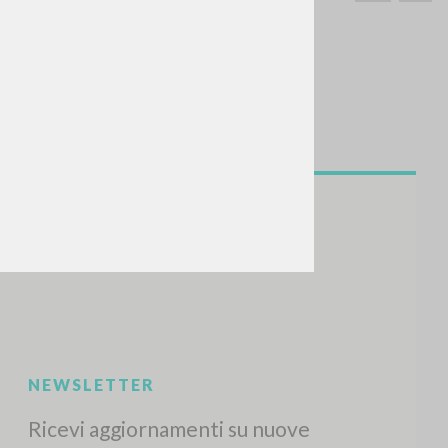
CERCA
Frase esatta
 »
ATTIVITÀ RECENTI
A
Z