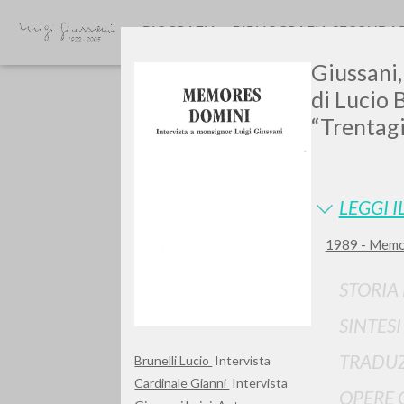
BIOGRAFIA
BIBLIOGRAFIA SECONDA
Giussani,
di Lucio B
“Trentagi
LEGGI I
GIU
1989 - Memor
STORIA
SINTES
TRADUZ
Brunelli Lucio
Intervista
Cardinale Gianni
Intervista
OPERE 