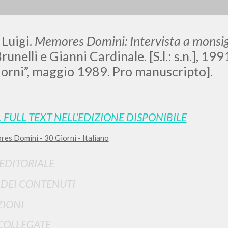
RIA
CRITERI REDAZIONALI
INFO DI NAVIGAZIONE
 Luigi.
Memores Domini: Intervista a monsig
runelli e Gianni Cardinale. [S.l.: s.n.], 199
orni”, maggio 1989. Pro manuscripto].
LUIGI
L FULL TEXT NELL'EDIZIONE DISPONIBILE
SSANI
es Domini - 30 Giorni - Italiano
 EDITORIALE
scritti
I DEI CONTENUTI
IONI
COLLEGATE