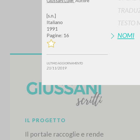
Giussani Luigi
Autore
TRADUZ
[s.n.]
TESTO 
Italiano
1991
NOMI
Pagine: 16
Vuo
ULTIMO AGGIORNAMENTO
21/11/2019
TIPOLOGIA OPERA