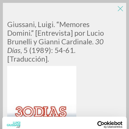
Giussani, Luigi. “Memores
Domini.” [Entrevista] por Lucio
Brunelli y Gianni Cardinale.
30
Días
, 5 (1989): 54-61.
[Traducción].
RICERCA AVANZATA »
A
Z
0
DOCUMENTI TROVATI
RISULTATI SUCCESSIVI