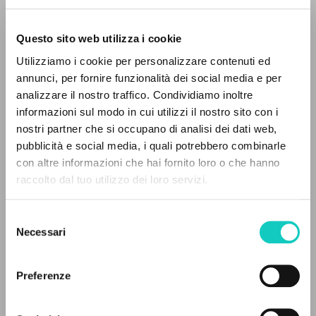
Questo sito web utilizza i cookie
Utilizziamo i cookie per personalizzare contenuti ed
annunci, per fornire funzionalità dei social media e per
Brunelli Lucio
Intervista
analizzare il nostro traffico. Condividiamo inoltre
Cardinale Gianni
Intervista
informazioni sul modo in cui utilizzi il nostro sito con i
Giussani Luigi
Autore
nostri partner che si occupano di analisi dei dati web,
pubblicità e social media, i quali potrebbero combinarle
Spagnolo
IL PROGETTO
con altre informazioni che hai fornito loro o che hanno
30 Dias
raccolto dal tuo utilizzo dei loro servizi.
Il portale raccoglie e rende accessibili gli scritti
1989
Pagine: 8
di Luigi Giussani: quasi 5000 voci bibliografiche,
Selezione
testi integrali in 5 lingue e percorsi tematici
Necessari
del
dedicati.
consenso
ULTIMO AGGIORNAMENTO
Preferenze
09/03/2023
NAVIGA