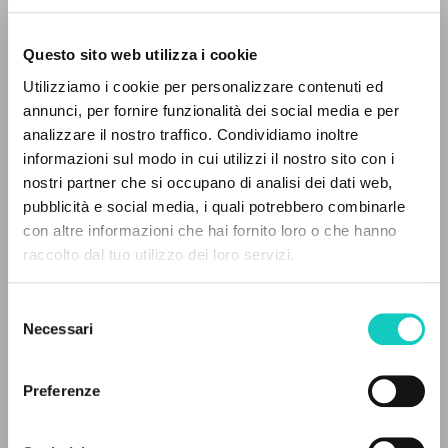
Questo sito web utilizza i cookie
RICERCA AVANZATA »
Utilizziamo i cookie per personalizzare contenuti ed
A
Z
annunci, per fornire funzionalità dei social media e per
analizzare il nostro traffico. Condividiamo inoltre
0
DOCUMENTI TROVATI
informazioni sul modo in cui utilizzi il nostro sito con i
Brunelli Lucio
Intervista
nostri partner che si occupano di analisi dei dati web,
Cardinale Gianni
Intervista
pubblicità e social media, i quali potrebbero combinarle
Giussani Luigi
Autore
con altre informazioni che hai fornito loro o che hanno
raccolto dal tuo utilizzo dei loro servizi.
RISULTATI SUCCESSIVI
Francese
CL-Communion et Liberation
Selezione
1989
Necessari
Pagine: 5
del
consenso
Preferenze
ULTIMO AGGIORNAMENTO
09/03/2023