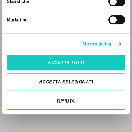
Statistiche
Ricerca avanzata »
FULL TEXT
Il PerCorso
Contatti
Marketing
Login
STORIA EDITORIALE
SINTESI DEI CONTENUTI
LINGUA
Mostra dettagli
TRADUZIONI
Italiano
Inglese
Spagnolo
OPERE COLLEGATE
ACCETTA TUTTI
TRADUZIONI OPERE COLLEGATE
NEWSLETTER
TESTO MADRE
ACCETTA SELEZIONATI
Ricevi aggiornamenti su nuove pubblicazioni,
NOMI
eventi e percorsi editoriali.
RIFIUTA
Iscriviti