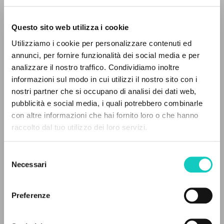
Questo sito web utilizza i cookie
Utilizziamo i cookie per personalizzare contenuti ed
annunci, per fornire funzionalità dei social media e per
analizzare il nostro traffico. Condividiamo inoltre
informazioni sul modo in cui utilizzi il nostro sito con i
Giussani Luigi
Autore
nostri partner che si occupano di analisi dei dati web,
pubblicità e social media, i quali potrebbero combinarle
Inglese
IL PROGETTO
con altre informazioni che hai fornito loro o che hanno
Litterae Communionis-Traces
raccolto dal tuo utilizzo dei loro servizi.
2004
Il portale raccoglie e rende accessibili gli scritti
Pagine: 3
di Luigi Giussani: quasi 5000 voci bibliografiche,
Selezione
testi integrali in 5 lingue e percorsi tematici
Necessari
del
dedicati.
consenso
ULTIMO AGGIORNAMENTO
05/11/2019
Preferenze
NAVIGA