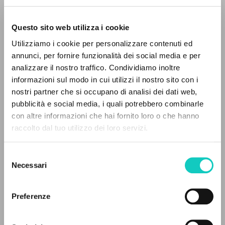
Questo sito web utilizza i cookie
Giussani Luigi
Autore
Utilizziamo i cookie per personalizzare contenuti ed
annunci, per fornire funzionalità dei social media e per
Italiano
IL PROGETTO
analizzare il nostro traffico. Condividiamo inoltre
Ambrosius
1954
informazioni sul modo in cui utilizzi il nostro sito con i
Il portale raccoglie e rende accessibili gli scritti
Pagine: 8
nostri partner che si occupano di analisi dei dati web,
di Luigi Giussani: quasi 5000 voci bibliografiche,
pubblicità e social media, i quali potrebbero combinarle
testi integrali in 5 lingue e percorsi tematici
con altre informazioni che hai fornito loro o che hanno
dedicati.
raccolto dal tuo utilizzo dei loro servizi.
ULTIMO AGGIORNAMENTO
28/07/2020
Selezione
NAVIGA
Necessari
del
consenso
Ricerca avanzata »
Il PerCorso
LEGGI IL FULL TEXT NELL'EDIZIONE
Preferenze
Contatti
DISPONIBILE
Login