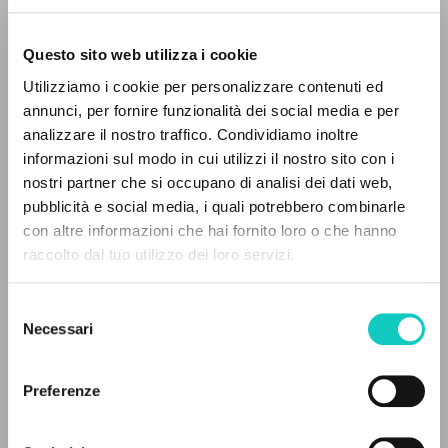
Questo sito web utilizza i cookie
Utilizziamo i cookie per personalizzare contenuti ed
Giussani Luigi
Autore
annunci, per fornire funzionalità dei social media e per
analizzare il nostro traffico. Condividiamo inoltre
Italiano
informazioni sul modo in cui utilizzi il nostro sito con i
Litterae Communionis-Tracce
2007
nostri partner che si occupano di analisi dei dati web,
Pagine: 5
pubblicità e social media, i quali potrebbero combinarle
IL PROGETTO
con altre informazioni che hai fornito loro o che hanno
raccolto dal tuo utilizzo dei loro servizi.
Il portale raccoglie e rende accessibili gli scritti
di Luigi Giussani: quasi 5000 voci bibliografiche,
ULTIMO AGGIORNAMENTO
18/05/2018
Selezione
testi integrali in 5 lingue e percorsi tematici
Necessari
del
dedicati.
consenso
Preferenze
FULL TEXT
NAVIGA