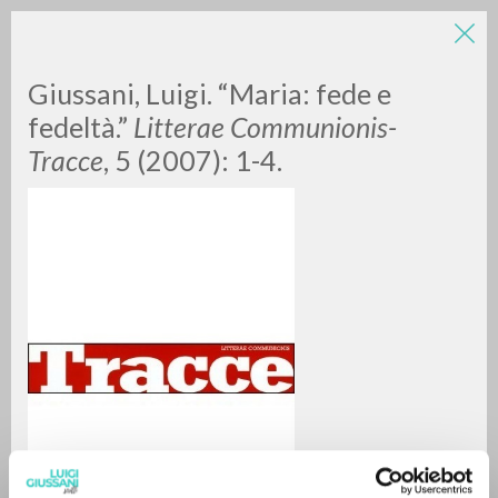
Giussani, Luigi. “Maria: fede e
fedeltà.”
Litterae Communionis-
Tracce
, 5 (2007): 1-4.
RICERCA AVANZATA »
A
Z
0
DOCUMENTI TROVATI
RISULTATI SUCCESSIVI