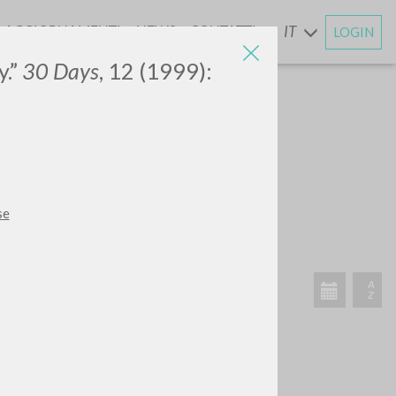
AGGIORNAMENTI
NEWS
CONTATTI
IT
LOGIN
E
y.”
30 Days
, 12 (1999):
se
ATTIVITÀ RECENTI
A
Z