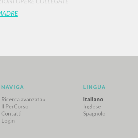
IONI OPERE COLLEGATE
MADRE
NAVIGA
LINGUA
Ricerca avanzata »
Italiano
Il PerCorso
Inglese
Contatti
Spagnolo
Login