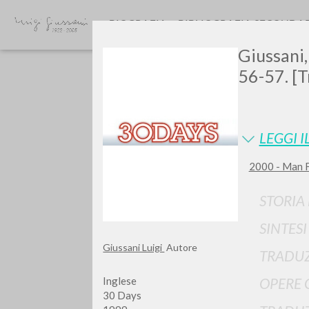
BIOGRAFIA
BIBLIOGRAFIA SECONDA
Giussani,
56-57. [T
LEGGI I
2000 - Man F
TIPOLOGIA OPERA
STORIA
SINTES
Giussani Luigi
Autore
TRADUZ
Inglese
OPERE 
30 Days