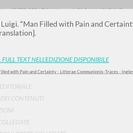
RIA
CRITERI REDAZIONALI
INFO DI NAVIGAZIONE
 Luigi. “Man Filled with Pain and Certaint
ranslation].
0
DOCUMENTI TROVATI
L FULL TEXT NELL'EDIZIONE DISPONIBILE
illed with Pain and Certainty - Litterae Communionis-Traces - Ingle
Visualizza dettagli per tipologia
LINGUA
AUTORE
ANNO
 EDITORIALE
I DEI CONTENUTI
IONI
COLLEGATE
RISULTATI SUCCESSIVI