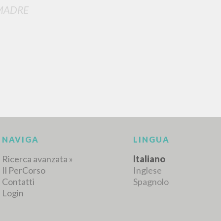
MADRE
RISULTATI SUCCESSIVI
NAVIGA
LINGUA
Ricerca avanzata »
Italiano
Il PerCorso
Inglese