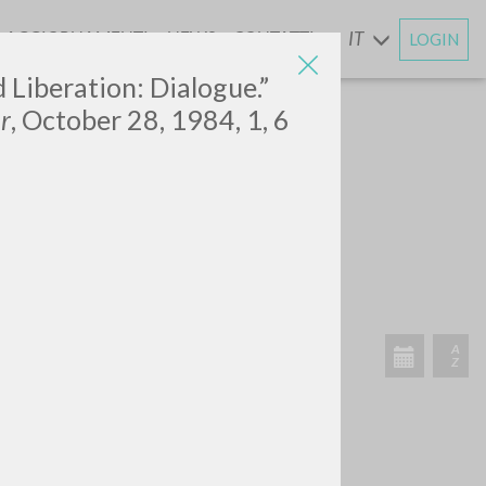
AGGIORNAMENTI
NEWS
CONTATTI
IT
LOGIN
E
 Liberation: Dialogue.”
r
, October 28, 1984, 1, 6
CERCA
Frase esatta
 »
ATTIVITÀ RECENTI
A
Z