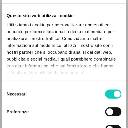
Questo sito web utilizza i cookie
RICERCA AVANZATA »
Utilizziamo i cookie per personalizzare contenuti ed
A
Z
annunci, per fornire funzionalità dei social media e per
Bellandi Andrea
Prefazione
analizzare il nostro traffico. Condividiamo inoltre
0
DOCUMENTI TROVATI
Borghesi Massimo
Autore
informazioni sul modo in cui utilizzi il nostro sito con i
Cristaldi Sergio
Autore
nostri partner che si occupano di analisi dei dati web,
Maddalena Giovanni
Autore
pubblicità e social media, i quali potrebbero combinarle
con altre informazioni che hai fornito loro o che hanno
Negri Luigi
Autore
raccolto dal tuo utilizzo dei loro servizi.
Rondoni Davide
Autore
RISULTATI SUCCESSIVI
Scalfi Romano
Autore
Silanos Franco
Autore
Selezione
Necessari
Ventorino Francesco
Autore
del
consenso
Lindau
Preferenze
Italiano
2014
Pagine: 268