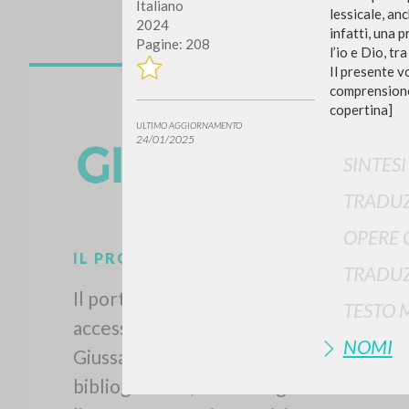
Italiano
lessicale, an
2024
infatti, una 
Pagine: 208
l’io e Dio, tr
Il presente v
comprensione 
copertina]
ULTIMO AGGIORNAMENTO
24/01/2025
SINTES
TRADUZ
OPERE 
TRADUZ
TESTO 
NOMI
IL PROGETTO
Il portale raccoglie e rende