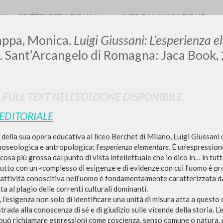
RIA
CRITERI REDAZIONALI
INFO DI NAVIGAZIONE
appa, Monica.
Luigi Giussani: L’esperienza 
. Sant’Arcangelo di Romagna: Jaca Book,
L FULL TEXT NELL'EDIZIONE DISPONIBILE
 EDITORIALE
RICERCA AVANZATA
i risultati ancora più precisi? Utilizza la
zi della sua opera educativa al liceo Berchet di Milano, Luigi Giussan
0
DOCUMENTI TROVATI
noseologica e antropologica: l’
esperienza elementare
. È un’espressio
cosa più grossa dal punto di vista intellettuale che io dico in… in tutt
tto con un «complesso di esigenze e di evidenze con cui l’uomo è pro
Visualizza dettagli per tipologia
L’attività conoscitiva nell’uomo è fondamentalmente caratterizzata da
a al plagio delle correnti culturali dominanti.
LINGUA
AUTORE
ANNO
 l’esigenza non solo di identificare una unità di misura atta a questo 
strada alla conoscenza di sé e di giudizio sulle vicende della storia. L
può richiamare espressioni come coscienza, senso comune o natura, d