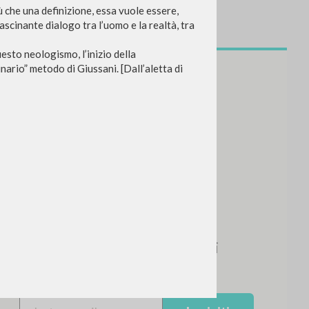
ù che una definizione, essa vuole essere,
scinante dialogo tra l’uomo e la realtà, tra
uesto neologismo, l’inizio della
ario” metodo di Giussani. [Dall’aletta di
NEWSLETTER
Ricevi aggiornamenti su nuove