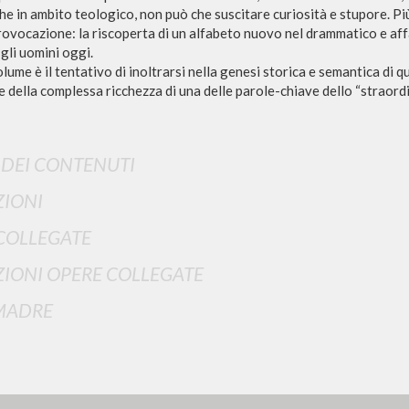
che in ambito teologico, non può che suscitare curiosità e stupore. Pi
provocazione: la riscoperta di un alfabeto nuovo nel drammatico e affa
a gli uomini oggi.
olume è il tentativo di inoltrarsi nella genesi storica e semantica di q
RISULTATI SUCCESSIVI
della complessa ricchezza di una delle parole-chiave dello “straordin
I DEI CONTENUTI
IONI
COLLEGATE
IONI OPERE COLLEGATE
MADRE
NAVIGA
LINGUA
Ricerca avanzata »
Italiano
Il PerCorso
Inglese