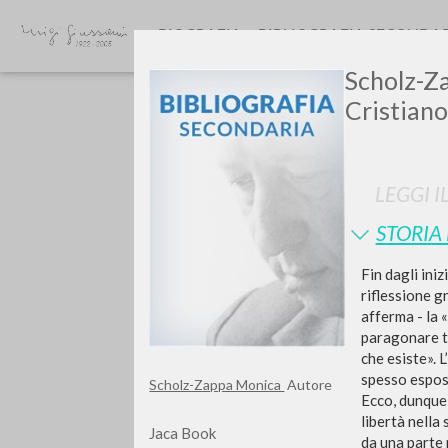
BIOGRAFIA
BIBLIOGRAFIA SECONDA
Scholz-Z
Cristiano
LEGGI I
STORIA
Vuo
Fin dagli ini
riflessione g
afferma - la «
paragonare tu
che esiste». 
spesso espost
TIPOLOGIA OPERA
Scholz-Zappa Monica
Autore
Ecco, dunque,
libertà nella 
Jaca Book
da una parte 