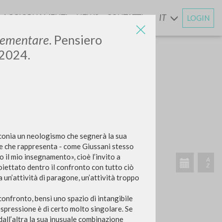
AGGIORNAMENTI
NEWS
CONTATTI
IT
LOGIN
E
elementare
. Pensiero
 2024.
CERCA
Frase esatta
 »
i conia un neologismo che segnerà la sua
ne che rappresenta - come Giussani stesso
o il mio insegnamento», cioè l’invito a
iettato dentro il confronto con tutto ciò
 un’attività di paragone, un’attività troppo
ATTIVITÀ RECENTI
confronto, bensì uno spazio di intangibile
’espressione è di certo molto singolare. Se
A
Z
all’altra la sua inusuale combinazione