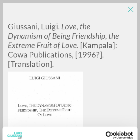
Giussani, Luigi.
Love, the
Dynamism of Being Friendship, the
Extreme Fruit of Love
. [Kampala]:
Cowa Publications, [1996?].
A
Z
[Translation].
0
DOCUMENTI TROVATI
RISULTATI SUCCESSIVI