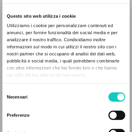
Questo sito web utilizza i cookie
Utilizziamo i cookie per personalizzare contenuti ed
annunci, per fornire funzionalità dei social media e per
IL PROGETTO
analizzare il nostro traffico. Condividiamo inoltre
Giussani Luigi
Autore
informazioni sul modo in cui utilizzi il nostro sito con i
Il portale raccoglie e rende accessibili gli scritti
nostri partner che si occupano di analisi dei dati web,
di Luigi Giussani: quasi 5000 voci bibliografiche,
Cowa Publications
pubblicità e social media, i quali potrebbero combinarle
Inglese
testi integrali in 5 lingue e percorsi tematici
con altre informazioni che hai fornito loro o che hanno
1996
dedicati.
raccolto dal tuo utilizzo dei loro servizi.
Pagine: 15
Selezione
NAVIGA
Necessari
del
ULTIMO AGGIORNAMENTO
consenso
Ricerca avanzata »
16/11/2020
Il PerCorso
Preferenze
Contatti
Login