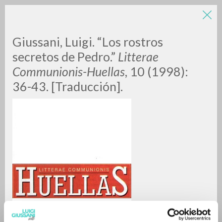
Giussani, Luigi. “Los rostros
secretos de Pedro.”
Litterae
Communionis-Huellas
, 10 (1998):
36-43. [Traducción].
RICERCA AVANZATA »
A
Z
0
DOCUMENTI TROVATI
RISULTATI SUCCESSIVI