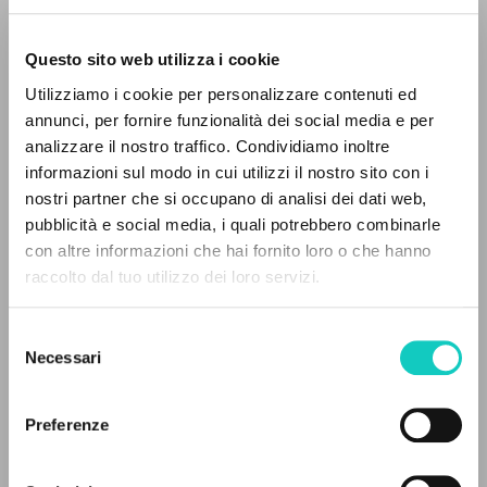
Questo sito web utilizza i cookie
Utilizziamo i cookie per personalizzare contenuti ed
annunci, per fornire funzionalità dei social media e per
analizzare il nostro traffico. Condividiamo inoltre
Giussani Luigi
Autore
informazioni sul modo in cui utilizzi il nostro sito con i
nostri partner che si occupano di analisi dei dati web,
Spagnolo
pubblicità e social media, i quali potrebbero combinarle
Litterae Communionis-Huellas
IL PROGETTO
con altre informazioni che hai fornito loro o che hanno
1998
Pagine: 8
raccolto dal tuo utilizzo dei loro servizi.
Il portale raccoglie e rende accessibili gli scritti
di Luigi Giussani: quasi 5000 voci bibliografiche,
Selezione
testi integrali in 5 lingue e percorsi tematici
Necessari
del
ULTIMO AGGIORNAMENTO
dedicati.
consenso
09/03/2023
Preferenze
NAVIGA