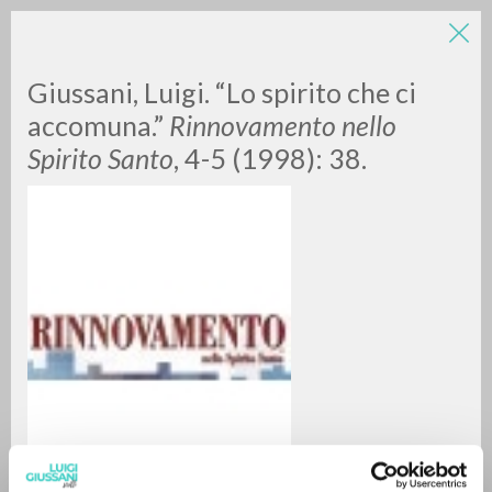
Giussani, Luigi. “Lo spirito che ci
accomuna.”
Rinnovamento nello
Spirito Santo
, 4-5 (1998): 38.
RICERCA AVANZATA »
A
Z
0
DOCUMENTI TROVATI
RISULTATI SUCCESSIVI