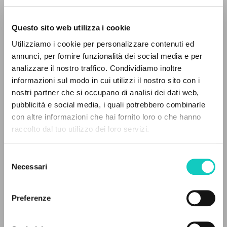
Questo sito web utilizza i cookie
Giussani Luigi
Autore
Utilizziamo i cookie per personalizzare contenuti ed
annunci, per fornire funzionalità dei social media e per
Italiano
analizzare il nostro traffico. Condividiamo inoltre
Rinnovamento nello Spirito Santo
informazioni sul modo in cui utilizzi il nostro sito con i
1998
nostri partner che si occupano di analisi dei dati web,
Pagine: 1
pubblicità e social media, i quali potrebbero combinarle
IL PROGETTO
con altre informazioni che hai fornito loro o che hanno
raccolto dal tuo utilizzo dei loro servizi.
Il portale raccoglie e rende accessibili gli scritti
ULTIMO AGGIORNAMENTO
di Luigi Giussani: quasi 5000 voci bibliografiche,
21/09/2020
Selezione
testi integrali in 5 lingue e percorsi tematici
Necessari
del
dedicati.
consenso
Preferenze
FULL TEXT
NAVIGA
STORIA EDITORIALE