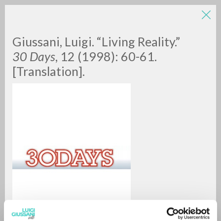
Giussani, Luigi. “Living Reality.”
30 Days
, 12 (1998): 60-61.
[Translation].
RICERCA AVANZATA »
A
Z
0
DOCUMENTI TROVATI
RISULTATI SUCCESSIVI