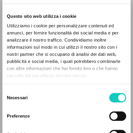
Questo sito web utilizza i cookie
Giussani Luigi
Autore
Utilizziamo i cookie per personalizzare contenuti ed
annunci, per fornire funzionalità dei social media e per
Inglese
analizzare il nostro traffico. Condividiamo inoltre
30 Days
1998
informazioni sul modo in cui utilizzi il nostro sito con i
Pagine: 2
nostri partner che si occupano di analisi dei dati web,
pubblicità e social media, i quali potrebbero combinarle
IL PROGETTO
con altre informazioni che hai fornito loro o che hanno
raccolto dal tuo utilizzo dei loro servizi.
Il portale raccoglie e rende accessibili gli scritti
ULTIMO AGGIORNAMENTO
20/01/2020
di Luigi Giussani: quasi 5000 voci bibliografiche,
Selezione
testi integrali in 5 lingue e percorsi tematici
Necessari
del
dedicati.
consenso
LEGGI IL FULL TEXT NELL'EDIZIONE
Preferenze
DISPONIBILE
NAVIGA