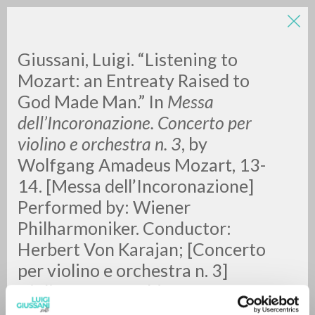
Giussani, Luigi. “Listening to
Mozart: an Entreaty Raised to
God Made Man.” In
Messa
dell’Incoronazione. Concerto per
violino e orchestra n. 3
, by
Wolfgang Amadeus Mozart, 13-
RICERCA AVANZATA »
14. [Messa dell’Incoronazione]
A
Z
Performed by: Wiener
Philharmoniker. Conductor:
0
DOCUMENTI TROVATI
Herbert Von Karajan; [Concerto
per violino e orchestra n. 3]
Violin: Anne-Sophie Mutter.
Performed by: Berliner
RISULTATI SUCCESSIVI