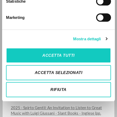
Giussani Luigi
Autore
Statistiche
Ricerca avanzata »
Mozart Wolfgang Amadeus
Compositore
Il PerCorso
Contatti
Marketing
Deutsche Grammophon
Login
Inglese
2000
Pagine: 2
LINGUA
Mostra dettagli
Italiano
Inglese
Spagnolo
ACCETTA TUTTI
ULTIMO AGGIORNAMENTO
21/05/2025
NEWSLETTER
ACCETTA SELEZIONATI
Ricevi aggiornamenti su nuove pubblicazioni,
eventi e percorsi editoriali.
RIFIUTA
LEGGI IL FULL TEXT NELL'EDIZIONE
DISPONIBILE
2025 - Spirto Gentil: An Invitation to Listen to Great
Music with Luigi Giussani - Slant Books - Inglese (pp.
Iscriviti