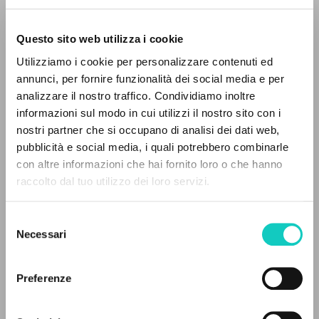
Philharmoniker. Conductor:
Herbert Von Karajan. Spirto
Questo sito web utilizza i cookie
Gentil, 16. [S.l.]: Deutsche
Utilizziamo i cookie per personalizzare contenuti ed
Grammophon, 2000. [CD-Audio +
annunci, per fornire funzionalità dei social media e per
analizzare il nostro traffico. Condividiamo inoltre
booklet].
informazioni sul modo in cui utilizzi il nostro sito con i
nostri partner che si occupano di analisi dei dati web,
pubblicità e social media, i quali potrebbero combinarle
IL PROGETTO
con altre informazioni che hai fornito loro o che hanno
raccolto dal tuo utilizzo dei loro servizi.
Il portale raccoglie e rende accessibili gli scritti
di Luigi Giussani: quasi 5000 voci bibliografiche,
Selezione
testi integrali in 5 lingue e percorsi tematici
Necessari
del
dedicati.
consenso
Preferenze
NAVIGA