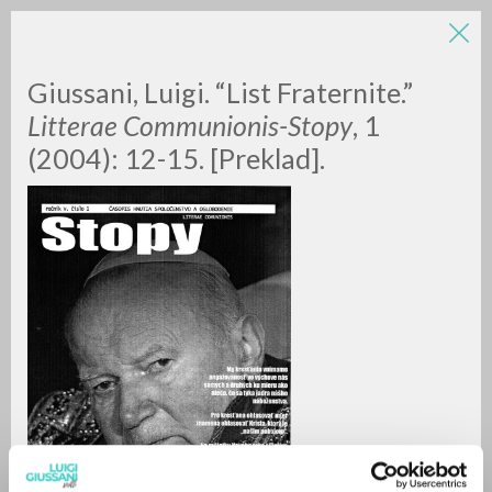
Giussani, Luigi. “List Fraternite.”
Litterae Communionis-Stopy
, 1
(2004): 12-15. [Preklad].
A
Z
0
DOCUMENTI TROVATI
RISULTATI SUCCESSIVI