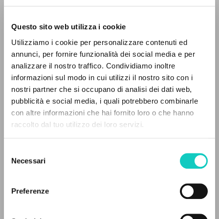
Questo sito web utilizza i cookie
Utilizziamo i cookie per personalizzare contenuti ed
Giussani Luigi
Autore
annunci, per fornire funzionalità dei social media e per
IL PROGETTO
analizzare il nostro traffico. Condividiamo inoltre
Slovacco
informazioni sul modo in cui utilizzi il nostro sito con i
Il portale raccoglie e rende accessibili gli scritti
Litterae Communionis-Stopy
nostri partner che si occupano di analisi dei dati web,
2004
di Luigi Giussani: quasi 5000 voci bibliografiche,
pubblicità e social media, i quali potrebbero combinarle
Pagine: 3
testi integrali in 5 lingue e percorsi tematici
con altre informazioni che hai fornito loro o che hanno
dedicati.
raccolto dal tuo utilizzo dei loro servizi.
ULTIMO AGGIORNAMENTO
Selezione
NAVIGA
07/05/2020
Necessari
del
consenso
Ricerca avanzata »
Il PerCorso
Preferenze
Contatti
LEGGI IL FULL TEXT NELL'EDIZIONE
Login
DISPONIBILE